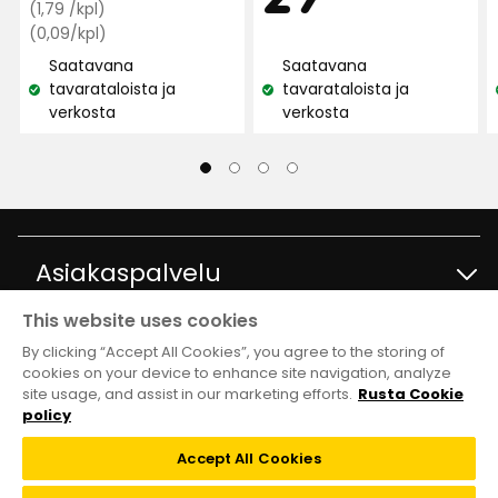
Normaali
€
(1,79 /kpl)
hinta
Vertaa
€
(0,09/kpl)
hintaa
1,79
Saatavana
Saatavana
0,09
€
tavarataloista ja
tavarataloista ja
€
Katso
Katso
/kpl
verkosta
verkosta
/kpl
saatavuus:
saatavuus:
Asiakaspalvelu
This website uses cookies
Ota yhteyttä
Tietoja
By clicking “Accept All Cookies”, you agree to the storing of
cookies on your device to enhance site navigation, analyze
site usage, and assist in our marketing efforts.
Rusta Cookie
Kysymyksiä ja vastauksia
Tavaratalot ja aukioloajat
Club Rusta
policy
Takaisinveto
Accept All Cookies
Tietoja Rustasta
Klubitarjoukset
Verkkokauppa