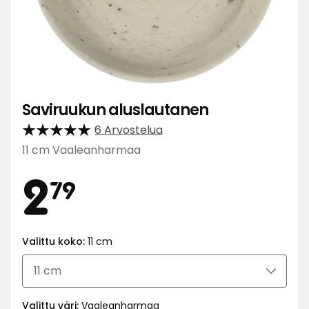
Saviruukun aluslautanen
6 Arvostelua
11 cm Vaaleanharmaa
Hinta
2,79
2
79
€
Valittu koko:
11 cm
Valittu väri:
Vaaleanharmaa