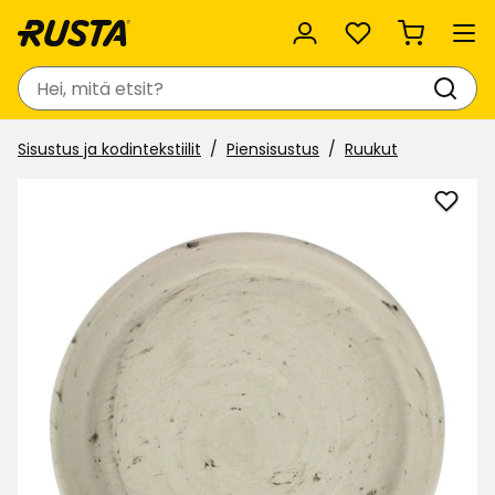
Suosikit
Haku
Sisustus ja kodintekstiilit
Piensisustus
Ruukut
Lisää
Savir
alusl
suosi