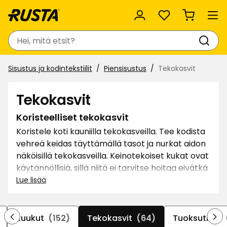
Suosikit
Haku
Sisustus ja kodintekstiilit
Piensisustus
Tekokasvit
Tekokasvit
Koristeelliset tekokasvit
Koristele koti kauniilla tekokasveilla. Tee kodista
vehreä keidas täyttämällä tasot ja nurkat aidon
näköisillä tekokasveilla. Keinotekoiset kukat ovat
käytännöllisiä, sillä niitä ei tarvitse hoitaa eivätkä
ne tarvitse luonnonvaloa. Koristele päivällispöytä
Lue lisää
kukilla ja lehdillä tai tuo väriä terassille vihreillä
banaanipuilla.
Ruukut
(152)
Tekokasvit
(64)
Tuoksutikut