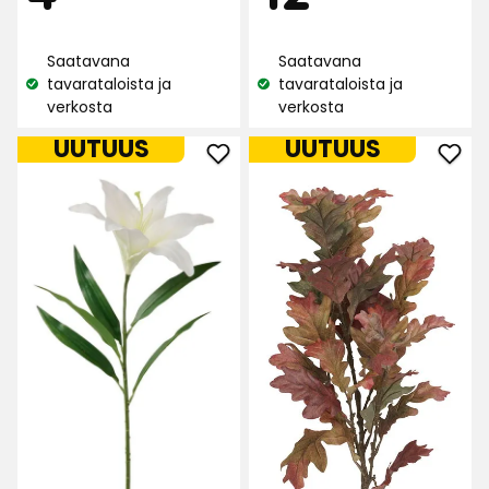
252
arvostelun
€
€
arvostelun
perusteella
Saatavana
Saatavana
perusteella
tavarataloista ja
tavarataloista ja
Katso
Katso
verkosta
verkosta
saatavuus:
saatavuus:
UUTUUS
UUTUUS
Lisää
Lisä
Lilja
Oks
suosikkeihin
Tam
suos