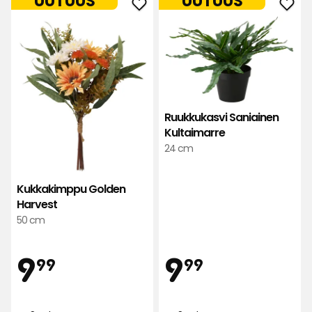
UUTUUS
UUTUUS
Lisää
Lisä
Kukkakimppu
Ruuk
Golden
Sani
Harvest
Kult
suosikkeihin
suos
Ruukkukasvi Saniainen
Kultaimarre
24 cm
Kukkakimppu Golden
Harvest
50 cm
Hinta
Hint
9,99
9,99
9
9
99
99
€
€