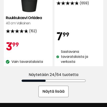
(659)
4.8
tähteä
5:stä,
Ruukkukasvi Orkidea
659
40 cm Valkoinen
arvostelun
Hint
7,99
7
(152)
4.8
99
perusteella
tähteä
Kampan
3,99
3
99
€
5:stä,
152
Saatavana
€
arvostelun
tavarataloista ja
Katso
Vain tavarataloista
verkosta
perusteella
Katso
saatavuus:
saatavuus:
Näytetään 24/64 tuotetta
Näytä lisää