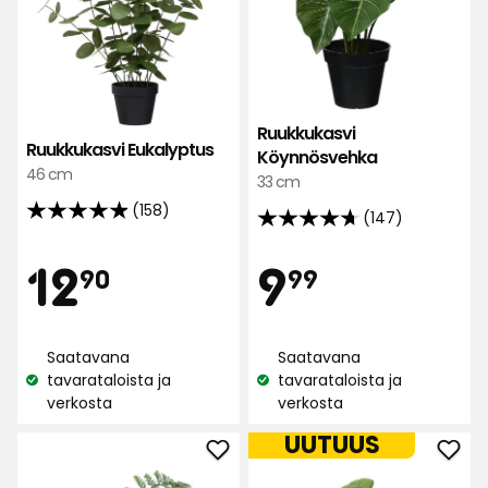
Ruukkukasvi
Ruukkukasvi Eukalyptus
Köynnösvehka
46 cm
33 cm
(158)
(147)
4.9
4.7
tähteä
tähteä
Hinta
Hint
12,90
9,99
12
9
5:stä,
90
99
5:stä,
158
147
arvostelun
€
€
arvostelun
perusteella
Saatavana
Saatavana
perusteella
tavarataloista ja
tavarataloista ja
Katso
Katso
verkosta
verkosta
saatavuus:
saatavuus:
UUTUUS
Lisää
Lisä
Ruukkukasvi
Yrtit