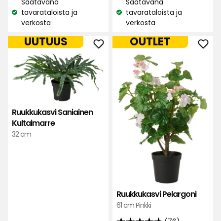
Saatavana
Saatavana
tavarataloista ja
tavarataloista ja
Katso
Katso
verkosta
verkosta
saatavuus:
saatavuus:
UUTUUS
OUTLET
Lisää
Lisä
Ruukkukasvi
Ruuk
Saniainen
Pela
Kultaimarre
suos
suosikkeihin
Ruukkukasvi Saniainen
Kultaimarre
32 cm
Ruukkukasvi Pelargoni
61 cm Pinkki