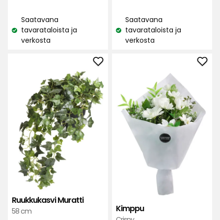
€
€
arvostelun
perusteella
Saatavana
Saatavana
perusteella
tavarataloista ja
tavarataloista ja
Katso
Katso
verkosta
verkosta
saatavuus:
saatavuus:
Lisää
Lisä
Ruukkukasvi
Kim
Muratti
suos
suosikkeihin
Ruukkukasvi Muratti
Kimppu
58 cm
Crispy