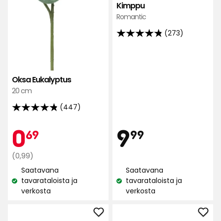
Kimppu
Romantic
(273)
4.8
tähteä
5:stä,
273
Oksa Eukalyptus
arvostelun
20 cm
perusteella
(447)
4.8
tähteä
Hint
Kampan
0,69
9,99
0
9
69
99
5:stä,
447
Normaali
€
€
(0,99)
arvostelun
hinta
Saatavana
Saatavana
perusteella
0,99
tavarataloista ja
tavarataloista ja
Katso
Katso
€
verkosta
verkosta
saatavuus:
saatavuus:
Lisää
Lisä