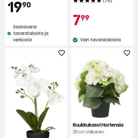
Hinta
19,90
19
(76)
90
4.8
tähteä
Kam
7,99
7
99
€
5:stä,
76
Saatavana
€
arvostelun
tavarataloista ja
Katso
verkosta
Vain tavarataloista
perusteella
saatavuus:
Katso
saatavuus:
Lisää
Lisä
Ruukkukasvi
Ruuk
Orkidea
Hort
suosikkeihin
suos
Ruukkukasvi Hortensia
28 cm Valkoinen