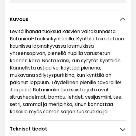
Kuvaus
Levitä ihanaa tuoksua kasvien valtakunnasta
Botanical-tuoksukynttilällä. Kynttilä toimitetaan
kauniissa läpinäkyvässä lasimukissa
yhteensopivan, pienellä nupilla varustetun
kannen kera. Nosta kansi, kun sytytät kynttilän.
Kannellista astiaa voi käyttää pienenä,
mukavana säilytyspurkkina, kun kynttilä on
palanut loppuun. Täydellinen pienille tavaroille!
Jos pidät Botanicalin tuoksuista, joita ovat
sitrushedelmät, bambu, lehdet, vesijasmiini, tee,
setri, sammal ja meripihka, sinun kannattaa
kokeilla myös saman sarjan tuoksutikkuja.
Tekniset tiedot