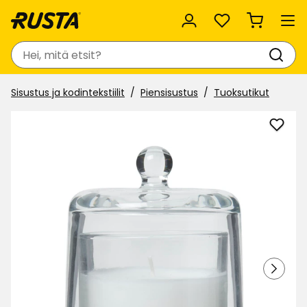
Suosikit
Haku
Sisustus ja kodintekstiilit
Piensisustus
Tuoksutikut
Lisää
Tuoks
Botan
suosi