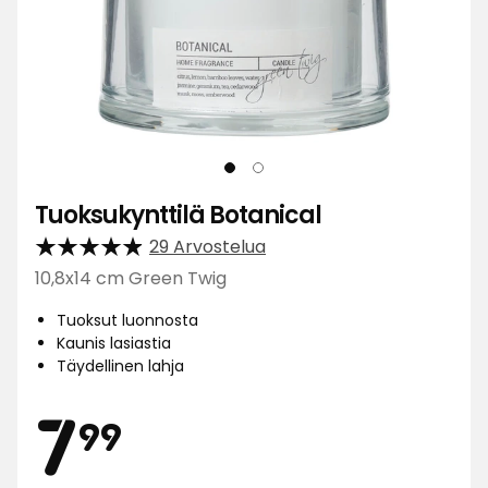
Tuoksukynttilä Botanical
29 Arvostelua
10,8x14 cm Green Twig
Tuoksut luonnosta
Kaunis lasiastia
Täydellinen lahja
Hinta
7,99
7
99