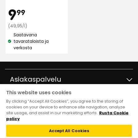
tähteä
Hinta
9,99
9
99
5:stä,
138
€
Vertaa
(49,95/l)
arvostelun
hintaa
perusteella
Saatavana
49,95
tavarataloista ja
€
Katso
verkosta
/l
saatavuus:
Asiakaspalvelu
This website uses cookies
Ota yhteyttä
Tietoja
By clicking “Accept All Cookies”, you agree to the storing of
cookies on your device to enhance site navigation, analyze
site usage, and assist in our marketing efforts.
Rusta Cookie
Kysymyksiä ja vastauksia
Tavaratalot ja aukioloajat
Club Rusta
policy
Takaisinveto
Accept All Cookies
Tietoja Rustasta
Klubitarjoukset