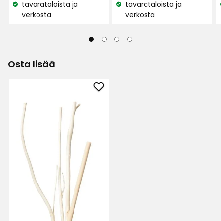
tavarataloista ja
tavarataloista ja
€
€
Katso
Katso
verkosta
verkosta
/l
/l
saatavuus:
saatavuus:
Osta lisää
Lisää
Tuoksutikut
Botanical
suosikkeihin