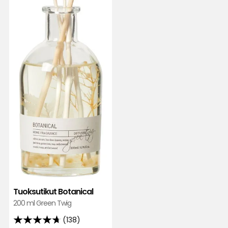
Tuoksutikut Botanical
200 ml Green Twig
(138)
4.7