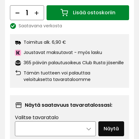
€
Määrä
Lisää ostoskoriin
Määrä 1
Saatavana verkosta
Katso
saatavuus:
Toimitus alk. 6,90 €
Joustavat maksutavat - myös lasku
365 päivän palautusoikeus Club Rusta jäsenille
Tämän tuotteen voi palauttaa
veloituksetta tavarataloomme
Näytä saatavuus tavaratalossasi:
Valitse tavaratalo
Näytä