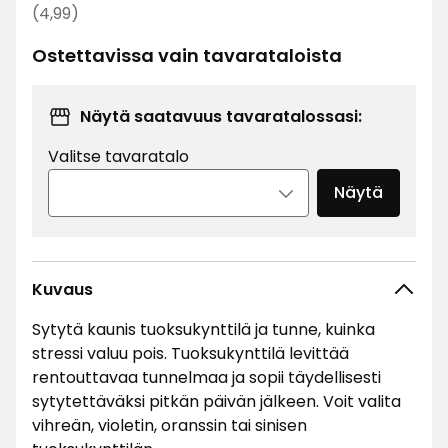
€
Normaali
(4,99)
hinta
Ostettavissa vain tavarataloista
4,99
€
Näytä saatavuus tavaratalossasi:
Valitse tavaratalo
Näytä
Kuvaus
Sytytä kaunis tuoksukynttilä ja tunne, kuinka
stressi valuu pois. Tuoksukynttilä levittää
rentouttavaa tunnelmaa ja sopii täydellisesti
sytytettäväksi pitkän päivän jälkeen. Voit valita
vihreän, violetin, oranssin tai sinisen