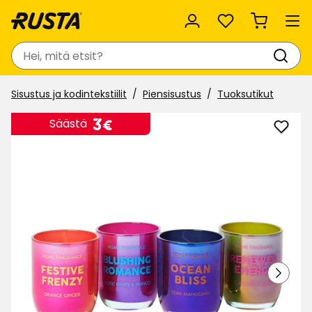
Suosikit
Haku
Sisustus ja kodintekstiilit
Piensisustus
Tuoksutikut
Hinta
3
3€
Säästä
Lisää
€
Tuoks
Vibe
suosi