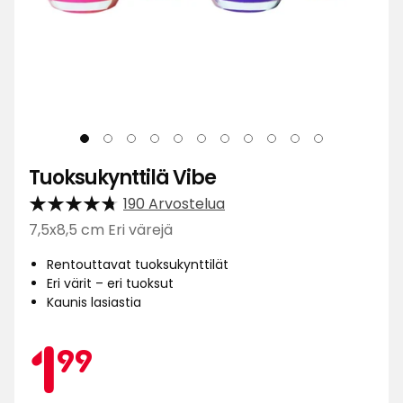
Tuoksukynttilä Vibe
190 Arvostelua
7,5x8,5 cm Eri värejä
Rentouttavat tuoksukynttilät
Eri värit – eri tuoksut
Kaunis lasiastia
Kamp
1,99
1
99