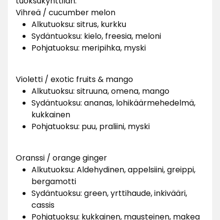
tuoksukynttilän.
Vihreä / cucumber melon
Alkutuoksu: sitrus, kurkku
Sydäntuoksu: kielo, freesia, meloni
Pohjatuoksu: meripihka, myski
Violetti / exotic fruits & mango
Alkutuoksu: sitruuna, omena, mango
Sydäntuoksu: ananas, lohikäärmehedelmä,
kukkainen
Pohjatuoksu: puu, praliini, myski
Oranssi / orange ginger
Alkutuoksu: Aldehydinen, appelsiini, greippi,
bergamotti
Sydäntuoksu: green, yrttihaude, inkivääri,
cassis
Pohjatuoksu: kukkainen, mausteinen, makea