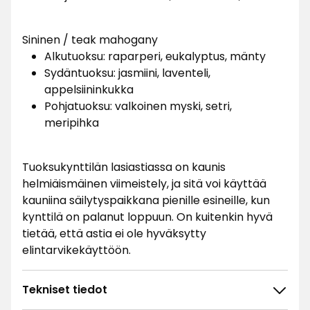
Sininen / teak mahogany
Alkutuoksu: raparperi, eukalyptus, mänty
Sydäntuoksu: jasmiini, laventeli,
appelsiininkukka
Pohjatuoksu: valkoinen myski, setri,
meripihka
Tuoksukynttilän lasiastiassa on kaunis
helmiäismäinen viimeistely, ja sitä voi käyttää
kauniina säilytyspaikkana pienille esineille, kun
kynttilä on palanut loppuun. On kuitenkin hyvä
tietää, että astia ei ole hyväksytty
elintarvikekäyttöön.
Tekniset tiedot