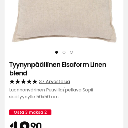
Tyynynpäällinen Elsaform Linen
blend
37 Arvostelua
Luonnonvärinen Puuvilla/pellava Sopii
sisätyynylle 50x50 cm
Osta 3 maksa 2
Kampanjan
Hinta
12,90
nimi:
12
90