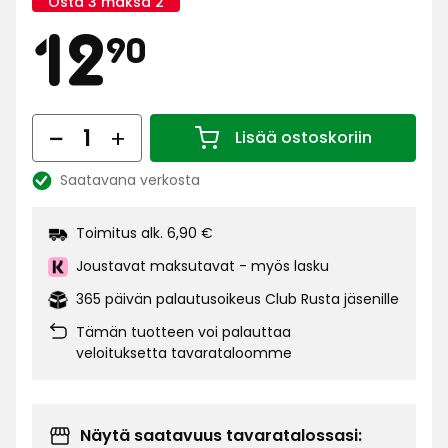
Osta 3 maksa 2
Kampanjan
Hinta
12,90
nimi:
12
90
€
Määrä
Lisää ostoskoriin
Määrä 1
Saatavana verkosta
Katso
saatavuus:
Toimitus alk. 6,90 €
Joustavat maksutavat - myös lasku
365 päivän palautusoikeus Club Rusta jäsenille
Tämän tuotteen voi palauttaa
veloituksetta tavarataloomme
Näytä saatavuus tavaratalossasi: