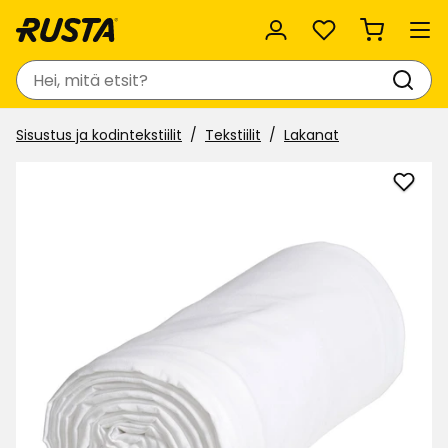
Suosikit
Haku
Sisustus ja kodintekstiilit
Tekstiilit
Lakanat
Lisää
Alusl
Lena
suosi