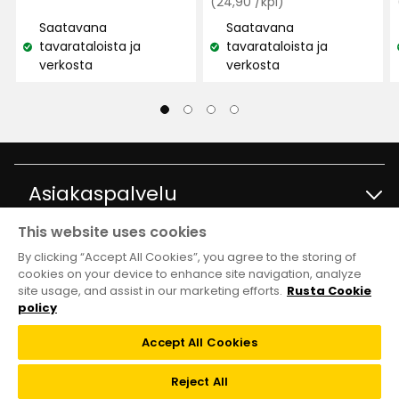
€
Normaali
€
(24,90 /kpl)
hinta
Tukeva pohjalevy ja hyvä hinta.
Saatavana
Saatavana
24,90
tavarataloista ja
tavarataloista ja
Katso
Katso
€
Käännetty ruotsista
•
Näytä alkuperäinen
verkosta
verkosta
saatavuus:
saatavuus:
/kpl
7 kuukautta sitten
Karin
K
Hyvä laatu hintaan nähden.
Asiakaspalvelu
Käännetty ruotsista
•
Näytä alkuperäinen
This website uses cookies
Ota yhteyttä
Tietoja
9 kuukautta sitten
By clicking “Accept All Cookies”, you agree to the storing of
cookies on your device to enhance site navigation, analyze
site usage, and assist in our marketing efforts.
Rusta Cookie
Lina J
Kysymyksiä ja vastauksia
LJ
Tavaratalot ja aukioloajat
Club Rusta
policy
Takaisinveto
Accept All Cookies
Erittäin mukava ja hyvä kestävyys
Tietoja Rustasta
Klubitarjoukset
Verkkokauppa
Reject All
Käännetty ruotsista
•
Näytä alkuperäinen
Lahjakortti