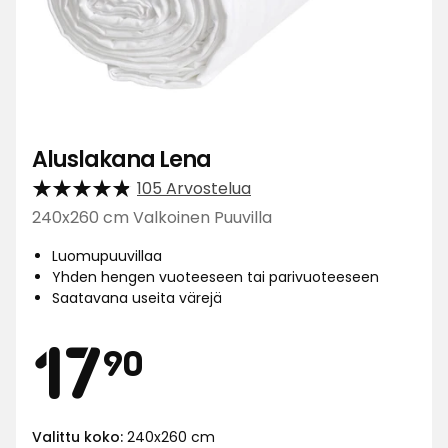
Aluslakana Lena
105 Arvostelua
240x260 cm Valkoinen Puuvilla
Luomupuuvillaa
Yhden hengen vuoteeseen tai parivuoteeseen
Saatavana useita värejä
Hinta
17,90
17
90
Valittu koko:
240x260 cm