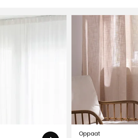
vuverhot pitää makuuhuoneen
on parempi, mutta sitä ei ole enää
n
Oppaat