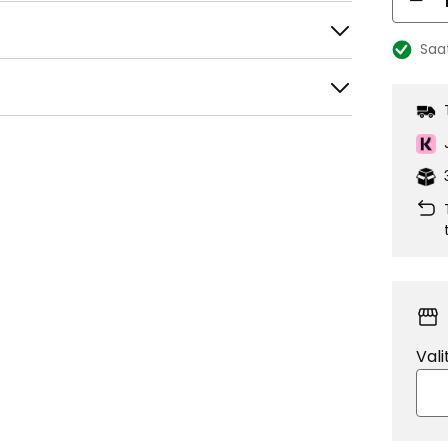
Saa
Katso
saatavu
tele
Suodata
Vali