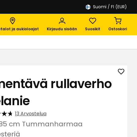
Suomi
/ FI (EUR)
talot ja aukioloajat
Kirjaudu sisään
Suosikit
Ostoskori
Lisää
mentävä rullaverho
Pimen
rullav
lanie
Melan
suosik
13 Arvostelua
x185 cm Tummanharmaa
steriä