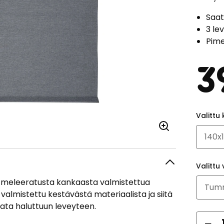
Saat
3 le
Pim
3
Valittu 
Valittu 
lä meleeratusta kankaasta valmistettua
almistettu kestävästä materiaalista ja siitä
ikata haluttuun leveyteen.
Mä