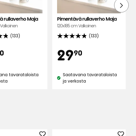
 rullaverho Maja
Pimentävä rullaverho Maja
 Valkoinen
120x185 cm Valkoinen
(133)
(133)
4.8
tähteä
inta
Hinta
24,90
29,90
29
0
90
5:stä,
133
€
€
un
arvostelun
ana tavarataloista
Saatavana tavarataloista
lla
perusteella
Katso
osta
ja verkosta
:
saatavuus: