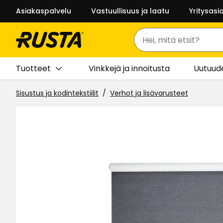
Asiakaspalvelu
Vastuullisuus ja laatu
Yritysasi
Haku
Tuotteet
Vinkkejä ja innoitusta
Uutuud
Sisustus ja kodintekstiilit
Verhot ja lisävarusteet