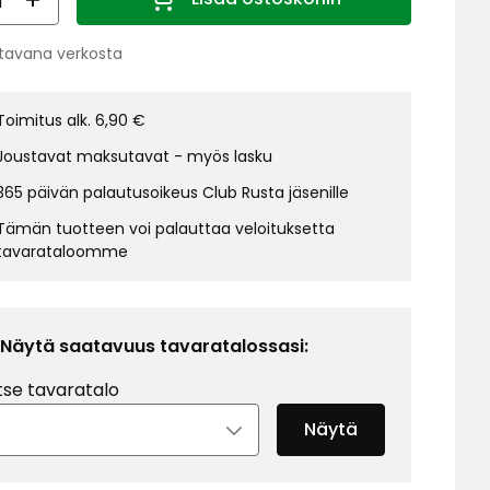
Määrä 1
tavana verkosta
us:
Toimitus alk. 6,90 €
Joustavat maksutavat - myös lasku
365 päivän palautusoikeus Club Rusta jäsenille
Tämän tuotteen voi palauttaa veloituksetta
tavarataloomme
Näytä saatavuus tavaratalossasi:
tse tavaratalo
Näytä