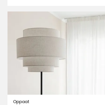
Taata
•
2 kuukautta sitten
T
Aito pimennysverho! Tämä ja paksut si
pimeänä aina tarvittaessa. Hyviä unia
Gertrud A
•
10 kuukautta sitten
GA
Ketjulla on vaikea rullata ylös, jousella 
olemassa, vai mitä?
Käännetty ruotsista
•
Näytä alkuperäine
Sara C
•
Tänään
SC
Oppaat