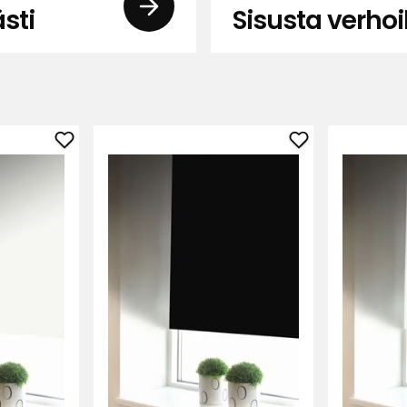
sti
Sisusta verhoi
Lisää
Lisää
Pimentävä
Pimentävä
rullaverho
rullaverho
Maja
Maja
suosikkeihin
suosikkeihin