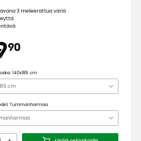
avana 3 meleerattua väriä
veyttä
entävä
Hinta
39,90
9
90
€
koko:
140x185 cm
väri:
Tummanharmaa
ärä
Lisää ostoskoriin