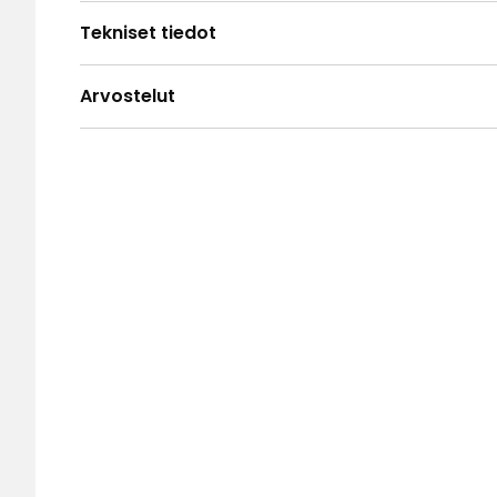
Tekniset tiedot
Arvostelut
4.7
5
☆
4
☆
3
☆
2
☆
Perustuu 13 arvosteluun
1
☆
Lajit
Arvostelut (13)
Ivan P
•
2 kuukautta sitten
IP
Hyvälaatuinen verho