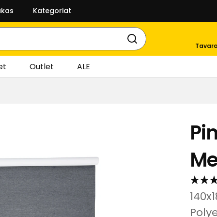
akas
Kategoriat
Tavara
et
Outlet
ALE
Pi
Me
140
Polye