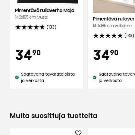
Stefan S
•
6 kuukautta sitten
Pimentävä rullaverho Maja
SS
140x185 cm Musta
Pimentävä rullave
140x185 cm Valkoinen
(133)
4.8
(133)
tähteä
4.8
Muhamadou C
•
8 kuukautta sitten
MC
5:stä,
tähteä
Hinta
Hin
34,90
34
34
34
90
90
133
5:stä,
arvostelun
133
€
€
perusteella
arvostelun
Näytä lisää arvosteluita
Saatavana tavarataloista
Saatavana tavara
perusteella
Katso
Katso
ja verkosta
ja verkosta
saatavuus:
saatavuus:
Muita suosittuja tuotteita