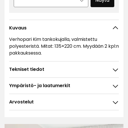
Näytä
Kuvaus
Verhopari Kim tankokujalla, valmistettu
polyesteristä. Mitat: 135×220 cm. Myydään 2 kpl:n
pakkauksessa.
Tekniset tiedot
Ympäristö- ja laatumerkit
Arvostelut
4.7
5
☆
4
☆
3
☆