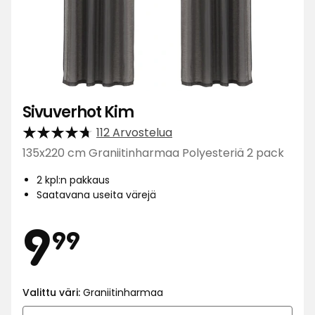
Sivuverhot Kim
112 Arvostelua
135x220 cm Graniitinharmaa Polyesteriä 2 pack
2 kpl:n pakkaus
Saatavana useita värejä
Hinta
9,99
9
99
€
Valittu väri:
Graniitinharmaa