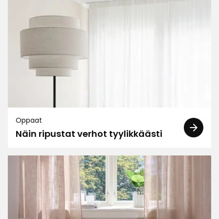
2
☆
112 arvostelua
1
☆
Lajittele
Suodata
Arvostelut (112)
Timo T
TT
Oppaat
Näin ripustat verhot tyylikkäästi
Hyvät ja halvat suosittelen usein
2 kuukautta sitten
Sartsa
S
Just hyvät ja kauniit💛