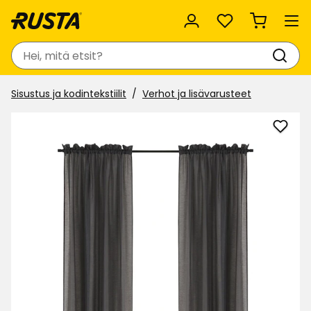
Suosikit
Haku
Sisustus ja kodintekstiilit
Verhot ja lisävarusteet
Lisää
Sivuv
Kim
suosi