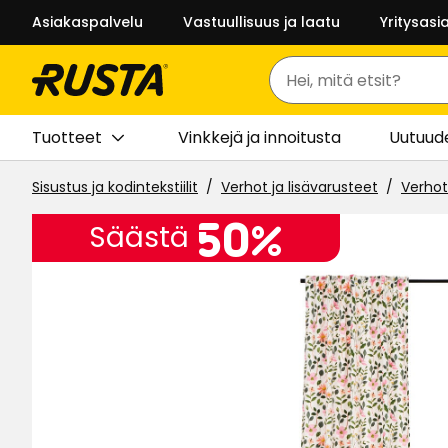
Asiakaspalvelu
Vastuullisuus ja laatu
Yritysasi
Haku
Tuotteet
Vinkkejä ja innoitusta
Uutuud
Sisustus ja kodintekstiilit
Verhot ja lisävarusteet
Verhot
50%
Säästä