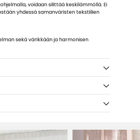
jelmalla, voidaan silittää keskilämmöllä. Ei
estään yhdessä samanväristen tekstiilien
nnelman sekä värikkään ja harmonisen