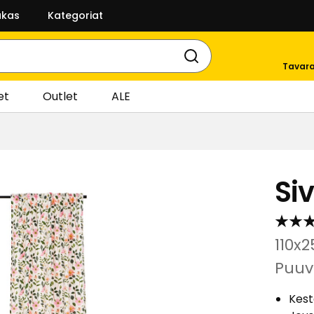
akas
Kategoriat
Tavara
et
Outlet
ALE
Si
110x
Puuvi
Kest