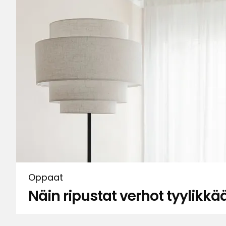
Lajit
Arvostelut (46)
Ritu W
•
3 viikkoa sitten
RW
Kauniit
Birgitta M
•
4 kuukautta sitten
BM
Kauniit ja laatuisat. Sopii huoneistoon hyv
Oppaat
Näin ripustat verhot tyylikkää
Anita N
•
1 kuukausi sitten
AN