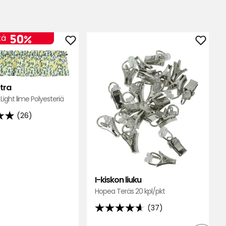
50%
tä
Lisää
Lisää
Kappa
I-
Petra
kisko
suosikkeihin
liuku
tra
suosik
ight lime Polyesteriä
(26)
un
I-kiskon liuku
lla
Hopea Teräs 20 kpl/pkt
(37)
4.6
tähteä