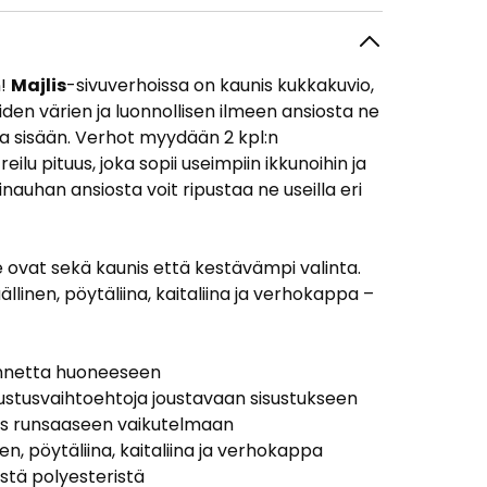
n!
Majlis
-sivuverhoissa on kaunis kukkakuvio,
iden värien ja luonnollisen ilmeen ansiosta ne
oa sisään. Verhot myydään 2 kpl:n
ilu pituus, joka sopii useimpiin ikkunoihin ja
uhan ansiosta voit ripustaa ne useilla eri
e ovat sekä kaunis että kestävämpi valinta.
nen, pöytäliina, kaitaliina ja verhokappa –
uonnetta huoneeseen
ustusvaihtoehtoja joustavaan sisustukseen
aus runsaaseen vaikutelmaan
, pöytäliina, kaitaliina ja verhokappa
stä polyesteristä