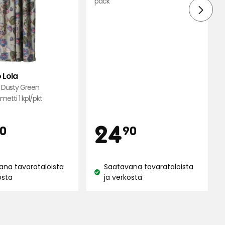
pack
 Lola
 Dusty Green
metti 1 kpl/pkt
inta
Hinta
24,90
24,90
24
0
90
njahint
€
€
ana tavarataloista
Saatavana tavarataloista
Katso
osta
ja verkosta
:
saatavuus: