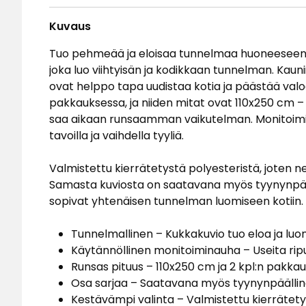
Kuvaus
Tuo pehmeää ja eloisaa tunnelmaa huoneesee
joka luo viihtyisän ja kodikkaan tunnelman. Kauni
ovat helppo tapa uudistaa kotia ja päästää val
pakkauksessa, ja niiden mitat ovat 110x250 cm – re
saa aikaan runsaamman vaikutelman. Monitoimina
tavoilla ja vaihdella tyyliä.
Valmistettu kierrätetystä polyesteristä, joten n
Samasta kuviosta on saatavana myös tyynynpäälli
sopivat yhtenäisen tunnelman luomiseen kotiin.
Tunnelmallinen – Kukkakuvio tuo eloa ja l
Käytännöllinen monitoiminauha – Useita rip
Runsas pituus – 110x250 cm ja 2 kpl:n pakk
Osa sarjaa – Saatavana myös tyynynpäällinen
Kestävämpi valinta – Valmistettu kierrätety