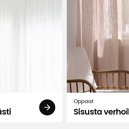
tele
Suodata
in.
Oppaat
sti
Sisusta verhoi