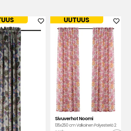
TUUS
UUTUUS
Lisää
Lisää
Sivuverho
Sivuv
Lola
Noom
suosikkeihin
suosik
Sivuverhot Noomi
135x250 cm Valkoinen Polyesteriä 2