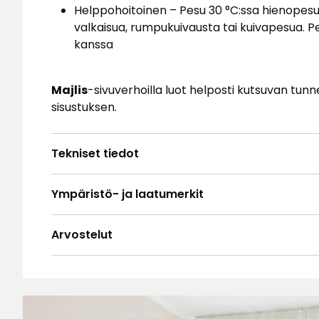
Helppohoitoinen – Pesu 30 °C:ssa hienopesuoh
valkaisua, rumpukuivausta tai kuivapesua. P
kanssa
Majlis
-sivuverhoilla luot helposti kutsuvan tu
sisustuksen.
Tekniset tiedot
Ympäristö- ja laatumerkit
Arvostelut
4.9
5
☆
4
☆
3
☆
2
☆
Perustuu 46 arvosteluun
1
☆