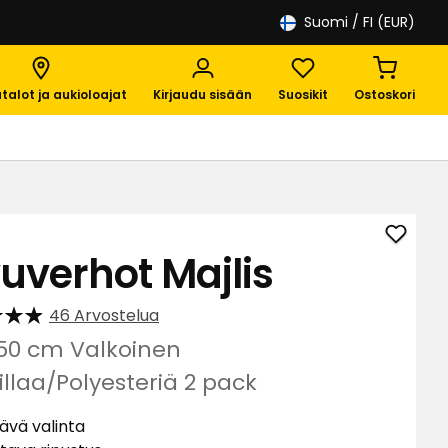
Suomi
/ FI (EUR)
talot ja aukioloajat
Kirjaudu sisään
Suosikit
Ostoskori
Lisää
vuverhot Majlis
Sivuve
Majlis
46 Arvostelua
suosik
250 cm Valkoinen
llaa/Polyesteriä 2 pack
ävä valinta