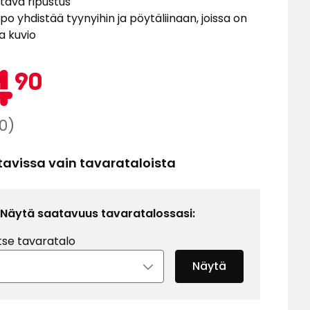
tava ripustus
po yhdistää tyynyihin ja pöytäliinaan, joissa on
 kuvio
Kampa
14,90
4
90
€
aali
0)
a
tavissa vain tavarataloista
Näytä saatavuus tavaratalossasi:
tse tavaratalo
Näytä