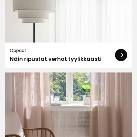
Suodata
Arvostelut (259)
Aada M
AM
Oppaat
Näin ripustat verhot tyylikkäästi
Helppo asentaa. Nätti ja simppeli.
2 kuukautta sitten
Ansu
A
Helppo asentaa
3 kuukautta sitten
Ari T