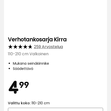
Verhotankosarja Kirra
259 Arvostelua
110-210 cm Valkoinen
Mukana seinäkiinnike
Säädettävä
Hinta
4,99
4
99
€
Valittu koko:
110-210 cm