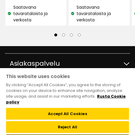
€
€
2 kuukautta sitten
Saatavana
Saatavana
tavarataloista ja
tavarataloista ja
Näytä lisää arvosteluita
Katso
Katso
verkosta
verkosta
saatavuus:
saatavuus:
Verified by Trustvoice
Asiakaspalvelu
This website uses cookies
Ota yhteyttä
Tietoja
By clicking “Accept All Cookies”, you agree to the storing of
cookies on your device to enhance site navigation, analyze
site usage, and assist in our marketing efforts.
Rusta Cookie
Kysymyksiä ja vastauksia
Tavaratalot ja aukioloajat
Club Rusta
policy
Takaisinveto
Accept All Cookies
Tietoja Rustasta
Klubitarjoukset
Verkkokauppa
Reject All
Lahjakortti
Vastuullisuus ja laatu