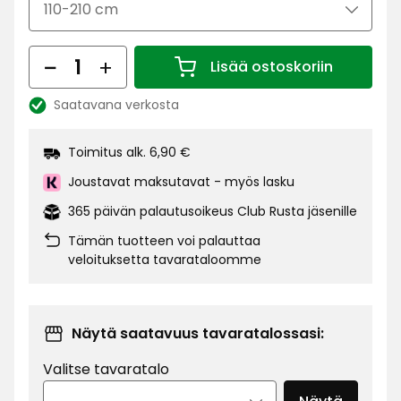
Määrä
Lisää ostoskoriin
Määrä 1
Saatavana verkosta
Katso
saatavuus:
Toimitus alk. 6,90 €
Joustavat maksutavat - myös lasku
365 päivän palautusoikeus Club Rusta jäsenille
Tämän tuotteen voi palauttaa
veloituksetta tavarataloomme
Näytä saatavuus tavaratalossasi:
Valitse tavaratalo