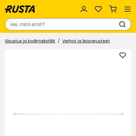
Suosikit
Haku
Sisustus ja kodintekstiilit
Verhot ja lisävarusteet
Lisää
Verh
Kirra
suosi