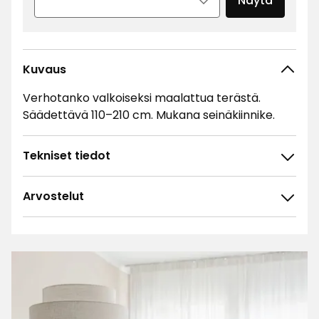
Näytä
Kuvaus
Verhotanko valkoiseksi maalattua terästä.
Säädettävä 110–210 cm. Mukana seinäkiinnike.
Tekniset tiedot
Arvostelut
4.7
5
☆
4
☆
3
☆
2
☆
259 arvostelua
1
☆
Lajittele