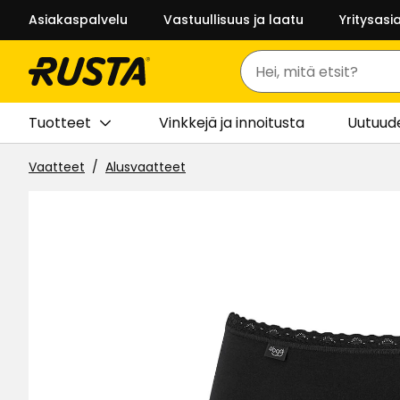
Asiakaspalvelu
Vastuullisuus ja laatu
Yritysasi
Haku
Tuotteet
Vinkkejä ja innoitusta
Uutuud
Vaatteet
Alusvaatteet