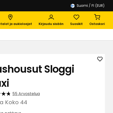
Suomi
/ FI (EUR)
talot ja aukioloajat
Kirjaudu sisään
Suosikit
Ostoskori
Lisää
ushousut Sloggi
Alush
Sloggi
xi
Maxi
suosik
55 Arvostelua
a Koko 44