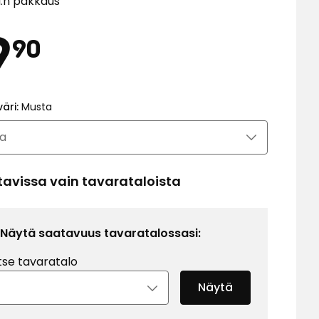
l:n pakkaus
Hinta
19,90
9
90
€
väri:
Musta
tavissa vain tavarataloista
Näytä saatavuus tavaratalossasi:
tse tavaratalo
Näytä