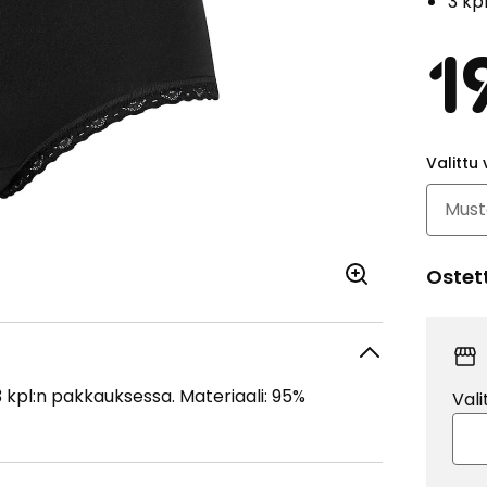
3 kp
1
Valittu 
Ostet
 kpl:n pakkauksessa. Materiaali: 95%
Vali