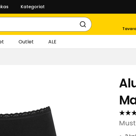
akas
Kategoriat
Tavara
et
Outlet
ALE
Al
Ma
Must