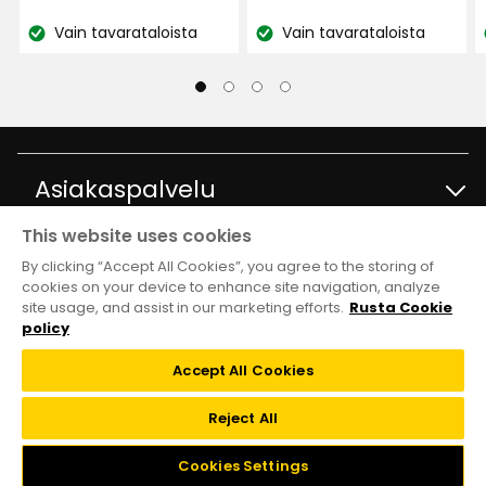
€
€
Ne sopivat minulle ja vaatimuksiini.
Vain tavarataloista
Vain tavarataloista
Katso
Katso
saatavuus:
saatavuus:
Käännetty ruotsista
•
Näytä alkuperäinen
11 kuukautta sitten
Britt-Marie J
BJ
Asiakaspalvelu
Pidän sloggi Maxista. Olen käyttänyt niitä niin
This website uses cookies
kauan kuin muistan, ainakin 20 vuotta. Ainoa asia,
Ota yhteyttä
Tietoja
By clicking “Accept All Cookies”, you agree to the storing of
jonka olen huomannut, on se, että ne ovat
cookies on your device to enhance site navigation, analyze
paksuuntuneet.
site usage, and assist in our marketing efforts.
Rusta Cookie
Kysymyksiä ja vastauksia
Tavaratalot ja aukioloajat
Club Rusta
policy
Käännetty ruotsista
•
Näytä alkuperäinen
1 vuosi sitten
Takaisinveto
Accept All Cookies
Tietoja Rustasta
Klubitarjoukset
Verkkokauppa
Reject All
Rut S
Lahjakortti
RS
Vastuullisuus ja laatu
Liity Club Rustaan
Cookies Settings
Black week
Takuut ja reklamaatiot