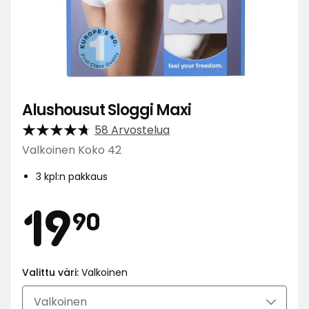
Alushousut Sloggi Maxi
58 Arvostelua
Valkoinen Koko 42
3 kpl:n pakkaus
Hinta
19,90
19
90
€
Valittu väri:
Valkoinen