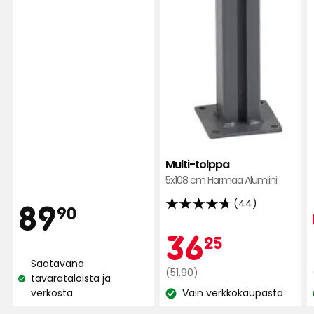
Multi-tolppa
5x108 cm Harmaa Alumiini
Hinta
89,90
89
(44)
90
4.7
tähteä
Kam
36,25
36
25
€
5:stä,
44
Saatavana
Normaali
€
(51,90)
arvostelun
tavarataloista ja
Katso
hinta
verkosta
Vain verkkokaupasta
perusteella
saatavuus:
Katso
51,90