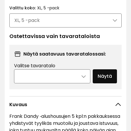
€
Valittu koko:
XL, 5 -pack
Ostettavissa vain tavarataloista
Näytä saatavuus tavaratalossasi:
Valitse tavaratalo
Näytä
Kuvaus
Frank Dandy ‑alushousujen 5 kpl:n pakkauksessa
yhdistyvät tyylikäs muotoilu ja joustava istuvuus,
joka tuntuu mukavalta päällä koko päivän ajan.