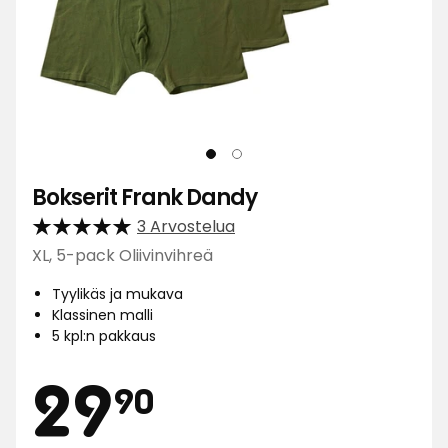
Bokserit Frank Dandy
3 Arvostelua
XL, 5-pack Oliivinvihreä
Tyylikäs ja mukava
Klassinen malli
5 kpl:n pakkaus
Hinta
29,90
29
90