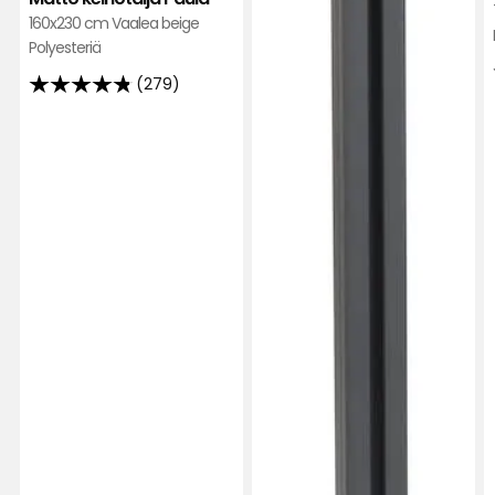
160x230 cm Vaalea beige
Polyesteriä
(279)
4.8
tähteä
5:stä,
279
arvostelun
perusteella