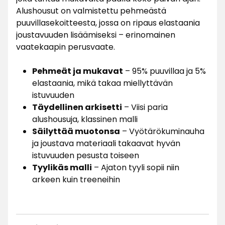
Alushousut on valmistettu pehmeästä
puuvillasekoitteesta, jossa on ripaus elastaania
joustavuuden lisäämiseksi – erinomainen
vaatekaapin perusvaate.
Pehmeät ja mukavat
– 95% puuvillaa ja 5%
elastaania, mikä takaa miellyttävän
istuvuuden
Täydellinen arkisetti
– Viisi paria
alushousuja, klassinen malli
Säilyttää muotonsa
– Vyötärökuminauha
ja joustava materiaali takaavat hyvän
istuvuuden pesusta toiseen
Tyylikäs malli
– Ajaton tyyli sopii niin
arkeen kuin treeneihin