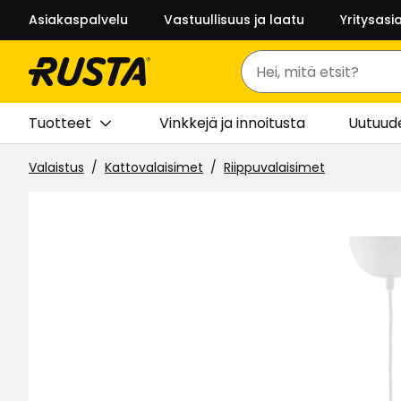
Asiakaspalvelu
Vastuullisuus ja laatu
Yritysasi
Haku
Tuotteet
Vinkkejä ja innoitusta
Uutuud
Valaistus
Kattovalaisimet
Riippuvalaisimet