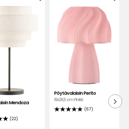
Lisää
Lisää
ulppa
Pöytävalaisin
Pöytäv
Mendoza
Perito
suosikkeihin
suosik
Pöytävalaisin Perito
19x26,5 cm Pinkki
aisin Mendoza
(67)
4.9
(22)
tähteä
5:stä,