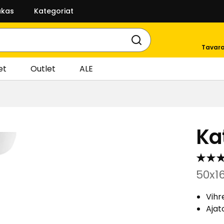
akas
Kategoriat
Tavara
et
Outlet
ALE
Ka
50x1
Vihr
Ajat