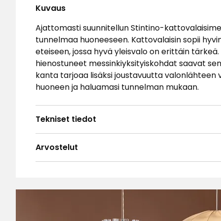
Kuvaus
Ajattomasti suunnitellun Stintino-kattovalaisime
tunnelmaa huoneeseen. Kattovalaisin sopii hyvin
eteiseen, jossa hyvä yleisvalo on erittäin tärkeä.
hienostuneet messinkiyksityiskohdat saavat sen 
kanta tarjoaa lisäksi joustavuutta valonlähteen 
huoneen ja haluamasi tunnelman mukaan.
Tekniset tiedot
Arvostelut
4.9
5
☆
4
☆
3
☆
2
☆
Perustuu 12 arvosteluun
1
☆