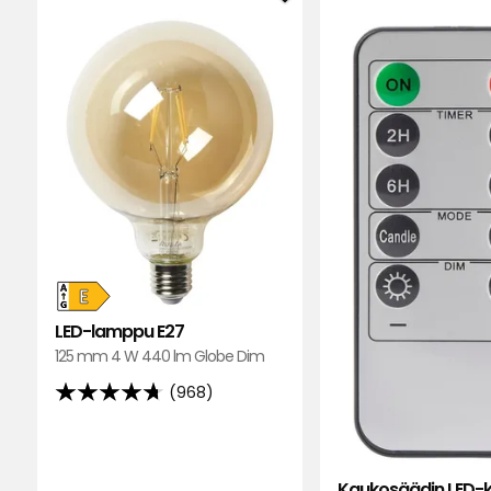
Lisää
LED-
lamppu
E27
suosikkeihin
Energialuokka
LED-lamppu E27
E,
125 mm 4 W 440 lm Globe Dim
asteikolla
(968)
A+++
4.7
G
tähteä
5:stä,
968
Kaukosäädin LED-ky