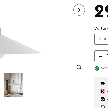
2
Valittu 
Mä
Saa
Katso
saatavu