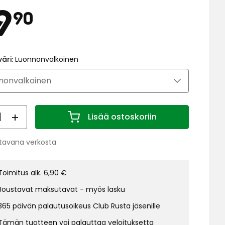
Hinta
29,90
9
90
€
väri:
Luonnonvalkoinen
ärä
Lisää ostoskoriin
Määrä 1
tavana verkosta
us:
Toimitus alk. 6,90 €
Joustavat maksutavat - myös lasku
365 päivän palautusoikeus Club Rusta jäsenille
Tämän tuotteen voi palauttaa veloituksetta