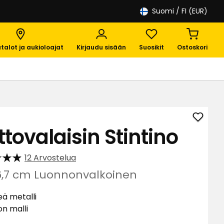
Suomi
/ FI (EUR)
talot ja aukioloajat
Kirjaudu sisään
Suosikit
Ostoskori
Lisää
ttovalaisin Stintino
Kattov
Stinti
12 Arvostelua
suosik
6,7 cm Luonnonvalkoinen
eä metalli
on malli