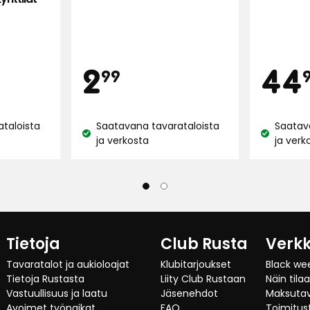
5:stä,
22
arvostel
ta
Hinta
H
perustee
2,99
2
44
99
€
taloista
Saatavana tavarataloista
Saatav
Katso
Katso
ja verkosta
ja verk
saatavuus:
saatavuus
Tietoja
Club Rusta
Verk
Tavaratalot ja aukioloajat
Klubitarjoukset
Black we
Tietoja Rustasta
Liity Club Rustaan
Näin tila
Vastuullisuus ja laatu
Jäsenehdot
Maksuta
Avoimet työpaikat
FAQ
Toimitust