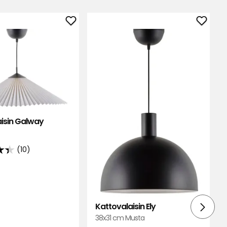
Lisää
Lisää
Kattovalaisin
Kattov
Galway
Ely
suosikkeihin
suosik
isin Galway
(10)
un
Kattovalaisin Ely
lla
38x31 cm Musta