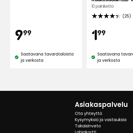
arvostelun
10 painiketta
perusteella
(25)
4.4
tähteä
Hinta
Hin
9,99
1,99
9
1
99
99
5:stä,
25
€
€
arvostelun
Saatavana tavarataloista
Saatavana tavara
perusteella
Katso
Katso
ja verkosta
ja verkosta
saatavuus:
saatavuus:
Asiakaspalvelu
Ota yhteyttä
Kysymyksiä ja vastauksia
Takaisinveto
Lahjakortti