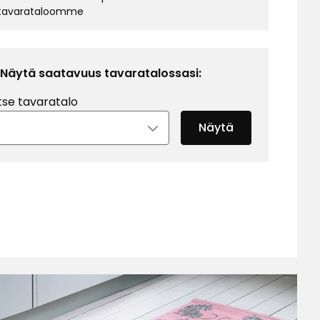
tavarataloomme
Näytä saatavuus tavaratalossasi:
tse tavaratalo
Näytä