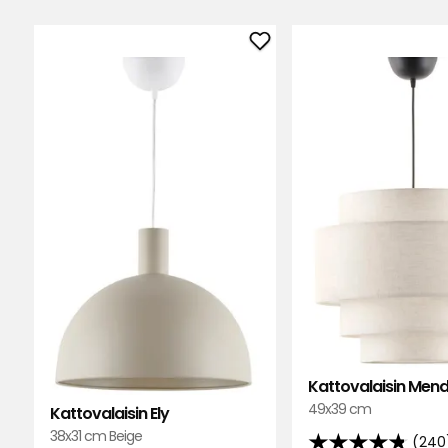
Erittäin, erittäin kaunis ja moderni
Lisää
Käännetty saksasta
•
Näytä alkuperäine
Kattovalaisin
Ely
Marja-Leena V
•
3 kuukautta sitten
MV
suosikkeihin
Elsie O
•
4 kuukautta sitten
EO
Mari M
•
4 kuukautta sitten
MM
Kattovalaisin Men
49x39 cm
Kattovalaisin Ely
38x31 cm Beige
Ingegerd S
•
6 kuukautta sitten
(240