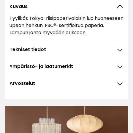
Kuvaus
Tyylikäs Tokyo-riisipaperivalaisin luo huoneeseen
upean hehkun. FSC®-sertifioitua paperia.
Lampun johto myydään erikseen.
Tekniset tiedot
Ympäristö- ja laatumerkit
Arvostelut
4.8
5
☆
4
☆
3
☆
2
☆
59 arvostelua
1
☆
Lajittele