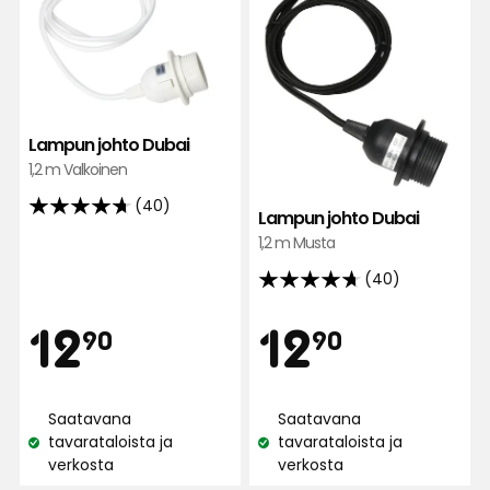
Lampun johto Dubai
1,2 m Valkoinen
(40)
4.7
Lampun johto Dubai
tähteä
1,2 m Musta
5:stä,
(40)
4.7
40
tähteä
arvostelun
Hinta
Hint
12,90
12,90
12
12
90
90
5:stä,
perusteella
40
€
€
arvostelun
Saatavana
Saatavana
perusteella
tavarataloista ja
tavarataloista ja
Katso
Katso
verkosta
verkosta
saatavuus:
saatavuus: