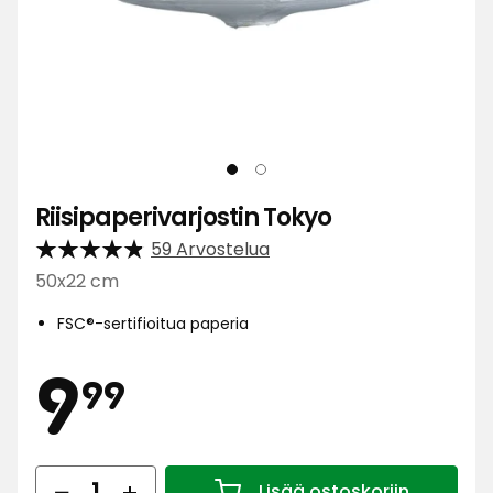
Riisipaperivarjostin Tokyo
59 Arvostelua
50x22 cm
FSC®-sertifioitua paperia
Hinta
9,99
9
99
Määrä
Lisää ostoskoriin