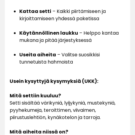
Kattaa setti
– Kaikki piirtämiseen ja
kirjoittamiseen yhdessä paketissa
Käytännöllinen laukku
– Helppo kantaa
mukana ja pitää järjestyksessä
Useita aiheita
– Valitse suosikkisi
tunnetuista hahmoista
Usein kysyttyjä kysymyksiä (UKK):
Mitä settiin kuuluu?
Setti sisältää värikyniä, lyijykyniä, mustekyniä,
pyyhekumeja, teroittimen, viivaimen,
piirustuslehtiön, kynäkotelon ja tarroja.
Mitä aiheita niissä on?