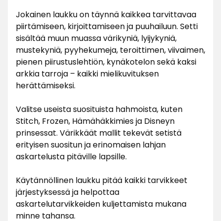
Jokainen laukku on täynnä kaikkea tarvittavaa
piirtämiseen, kirjoittamiseen ja puuhailuun. Setti
sisältää muun muassa värikyniä, lyijykyniä,
mustekyniä, pyyhekumeja, teroittimen, viivaimen,
pienen piirustuslehtiön, kynäkotelon sekä kaksi
arkkia tarroja – kaikki mielikuvituksen
herättämiseksi.
Valitse useista suosituista hahmoista, kuten
Stitch, Frozen, Hämähäkkimies ja Disneyn
prinsessat. Värikkäät mallit tekevät setistä
erityisen suositun ja erinomaisen lahjan
askartelusta pitäville lapsille.
Käytännöllinen laukku pitää kaikki tarvikkeet
järjestyksessä ja helpottaa
askartelutarvikkeiden kuljettamista mukana
minne tahansa.