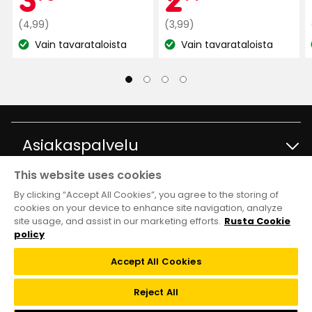
3 viikkoa sitten
Normaali
€
Normaali
€
(4,99)
(3,99)
hinta
hinta
Vain tavarataloista
Vain tavarataloista
Katso
Katso
4,99
3,99
Janina T
JT
saatavuus:
saatavuus:
€
€
3 viikkoa sitten
Asiakaspalvelu
Ann-Cathrine G
AG
This website uses cookies
Ota yhteyttä
Tietoja
1 kuukausi sitten
By clicking “Accept All Cookies”, you agree to the storing of
cookies on your device to enhance site navigation, analyze
site usage, and assist in our marketing efforts.
Rusta Cookie
Kysymyksiä ja vastauksia
Jamal
Tavaratalot ja aukioloajat
Club Rusta
policy
J
Takaisinveto
Accept All Cookies
Tietoja Rustasta
Klubitarjoukset
Verkkokauppa
2 kuukautta sitten
Reject All
Lahjakortti
Vastuullisuus ja laatu