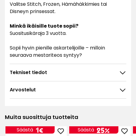
Valitse Stitch, Frozen, Hämähäkkimies tai
Disneyn prinsessat.
Minkä ikäisille tuote sopii?
Suositusikäraja 3 vuotta.
Sopii hyvin pienille askartelijoille – milloin
seuraava mestariteos syntyy?
Tekniset tiedot
Arvostelut
4.9
5
☆
4
☆
3
☆
Muita suosittuja tuotteita
2
☆
15 arvostelua
1
☆
Hinta
1
1€
25%
Säästä
Säästä
Lisää
Lisä