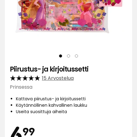
Piirustus- ja kirjoitussetti
15 Arvostelua
Prinsessa
Kattava piirustus- ja kirjoitussetti
Käytännöllinen kahvallinen laukku
Useita suosittuja aiheita
Hinta
6,99
6
99