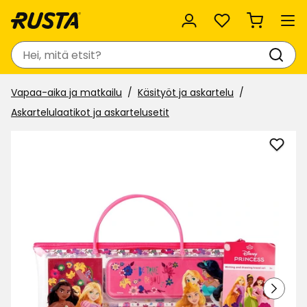
Suosikit
Haku
Vapaa-aika ja matkailu
Käsityöt ja askartelu
Askartelulaatikot ja askartelusetit
Lisää
Piiru
ja
kirjoi
suosi