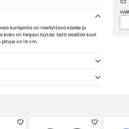
Vali
meä kumipinta on miellyttävä käsille ja
 koko on helppo löytää. Setti sisältää koot
n pituus on 14 cm.
tele
Suodata
Lisää
Lisää