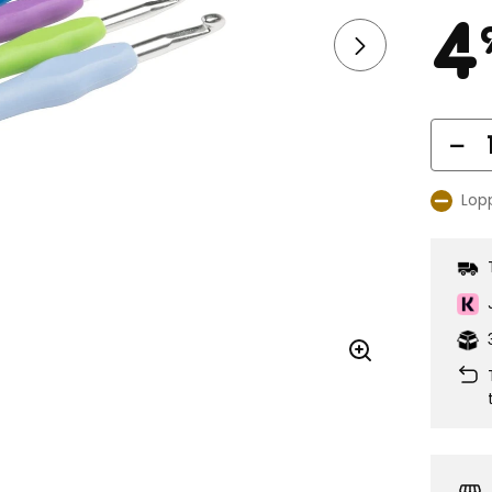
4
Mä
Lop
Katso
saatavu