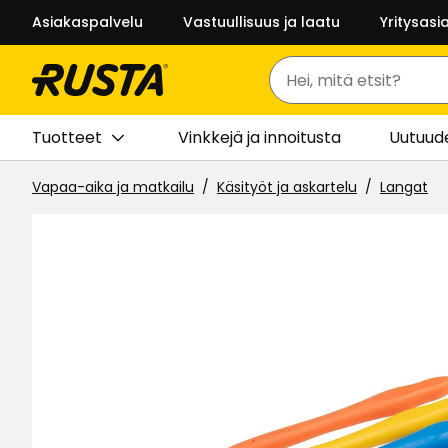
Asiakaspalvelu
Vastuullisuus ja laatu
Yritysasi
Haku
Tuotteet
Vinkkejä ja innoitusta
Uutuud
Vapaa-aika ja matkailu
Käsityöt ja askartelu
Langat