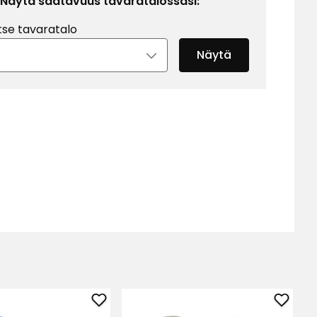
Näytä saatavuus tavaratalossasi:
tse tavaratalo
Näytä
Lisää
Lisää