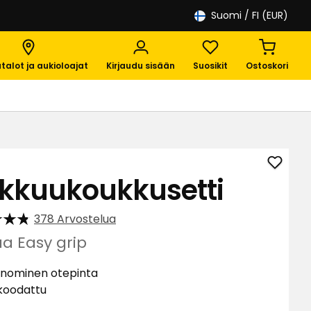
Suomi
/ FI (EUR)
talot ja aukioloajat
Kirjaudu sisään
Suosikit
Ostoskori
Lisää
rkkuukoukkusetti
Virkku
suosik
378 Arvostelua
aa Easy grip
nominen otepinta
koodattu