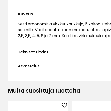
Kuvaus
Setti ergonomisia virkkuukoukkuja, 6 kokoa. Peh
sormille. Värikoodattu koon mukaan, joten sopiva
2,5; 3,5; 4; 5; 6 ja 7 mm. Kaikkien virkkuukoukkuje
Tekniset tiedot
Arvostelut
4.8
5
☆
4
☆
3
☆
Muita suosittuja tuotteita
2
☆
Perustuu 378 arvosteluun
1
☆
Lajit
Lisää
Arvostelut (378)