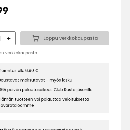
Hinta
4,99
99
€
ärä
Loppu verkkokaupasta
Määrä 1
pu verkkokaupasta
us:
Toimitus alk. 6,90 €
Joustavat maksutavat - myös lasku
365 päivän palautusoikeus Club Rusta jäsenille
Tämän tuotteen voi palauttaa veloituksetta
tavarataloomme