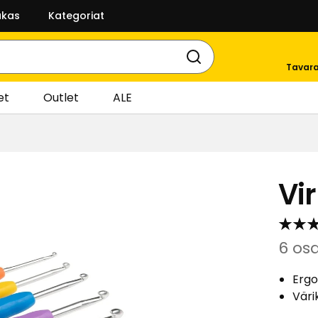
akas
Kategoriat
Tavara
et
Outlet
ALE
Vi
6 os
Ergo
Väri