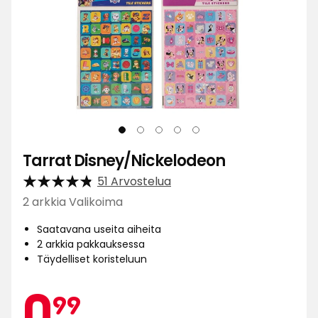
Tarrat Disney/Nickelodeon
51 Arvostelua
2 arkkia Valikoima
Saatavana useita aiheita
2 arkkia pakkauksessa
Täydelliset koristeluun
Kamp
0,99
0
99