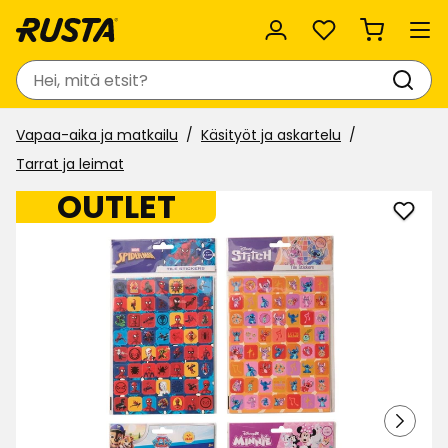
Suosikit
Haku
Vapaa-aika ja matkailu
Käsityöt ja askartelu
Tarrat ja leimat
OUTLET
Lisää
Tarra
Disne
suosi