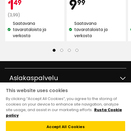
Hint
Kampan
1,49
9,99
1
9
49
99
5:stä,
28
Normaali
€
€
(3,99)
arvostelun
hinta
Saatavana
Saatavana
perusteella
3,99
tavarataloista ja
tavarataloista ja
Katso
Katso
€
verkosta
verkosta
saatavuus:
saatavuus:
Asiakaspalvelu
This website uses cookies
Ota yhteyttä
Tietoja
By clicking “Accept All Cookies”, you agree to the storing of
cookies on your device to enhance site navigation, analyze
site usage, and assist in our marketing efforts.
Rusta Cookie
Kysymyksiä ja vastauksia
Tavaratalot ja aukioloajat
Club Rusta
policy
Takaisinveto
Accept All Cookies
Tietoja Rustasta