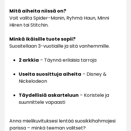
Mitä aiheita niissä on?
Voit valita Spider-Manin, Ryhmä Haun, Minni
Hiiren tai Stitchin.
Minkä ikäisille tuote sopii?
Suositellaan 3-vuotiaille ja sitä vanhemmille.
2 arkkia
– Täynnä erilaisia tarroja
Useita suosittuja aiheita
– Disney &
Nickelodeon
Täydellisiä askarteluun
– Koristele ja
suunnittele vapaasti
Anna mielikuvituksesi lentää suosikkihahmojesi
parissa – minkä teeman valitset?