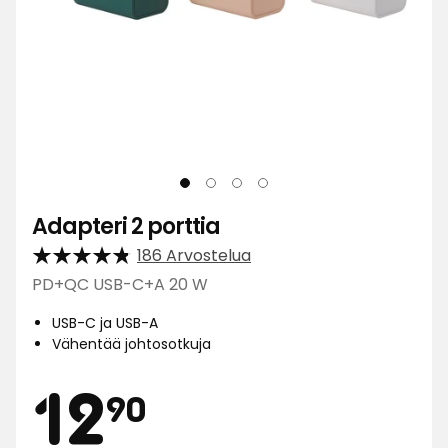
Adapteri 2 porttia
186 Arvostelua
PD+QC USB-C+A 20 W
USB-C ja USB-A
Vähentää johtosotkuja
Hinta
12,90
12
90