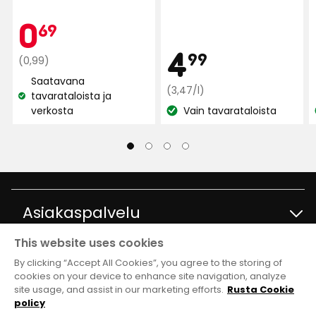
2409
tähteä
Kampan
0,69
0
Toimii
69
arvostelun
5:stä,
perusteella
1 vuosi sitten
Hint
448
4,99
4
99
Normaali
€
(0,99)
arvostelun
hinta
Saatavana
Elmer J
perusteella
EJ
Vertaa
€
0,99
(3,47/l)
tavarataloista ja
Katso
hintaa
€
verkosta
Vain tavarataloista
saatavuus:
Katso
3,47
Ok mutta vähän hidas lataus
€
saatavuus:
/l
Käännetty norjasta
•
Näytä alkuperäinen
3 viikkoa sitten
Asiakaspalvelu
Nickholas M
NM
This website uses cookies
Ota yhteyttä
Tietoja
Ihan mahtava ja yksinkertainen, kun vanha meni
By clicking “Accept All Cookies”, you agree to the storing of
rikki, ja tässä on kaksi porttia.
cookies on your device to enhance site navigation, analyze
site usage, and assist in our marketing efforts.
Rusta Cookie
Kysymyksiä ja vastauksia
Käännetty norjasta
•
Näytä alkuperäinen
Tavaratalot ja aukioloajat
Club Rusta
policy