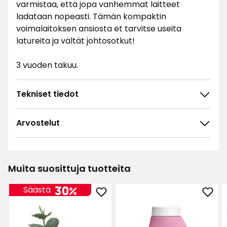
varmistaa, että jopa vanhemmat laitteet
ladataan nopeasti. Tämän kompaktin
voimalaitoksen ansiosta et tarvitse useita
latureita ja vältät johtosotkut!
3 vuoden takuu.
Tekniset tiedot
Arvostelut
4.8
5
☆
4
☆
3
☆
Muita suosittuja tuotteita
2
☆
186 arvostelua
1
☆
30%
Säästä
Lisää
Lisä
Lajittele
Oksa
Nest
Eukalyptus
pyyk
Suodata