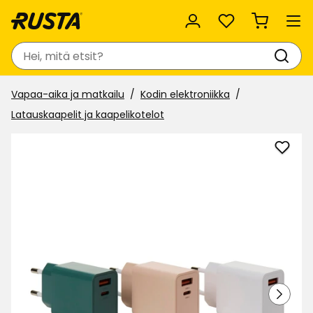
Suosikit
Haku
Vapaa-aika ja matkailu
Kodin elektroniikka
Latauskaapelit ja kaapelikotelot
Lisää
Adapt
2
portt
suosi