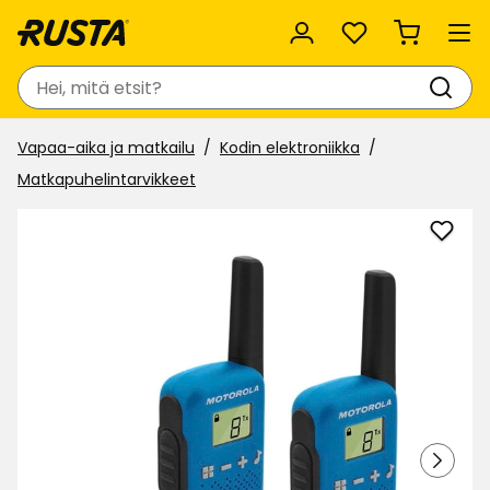
Suosikit
Haku
Vapaa-aika ja matkailu
Kodin elektroniikka
Matkapuhelintarvikkeet
Lisää
Radi
Moto
suosi