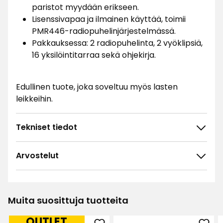
paristot myydään erikseen.
Lisenssivapaa ja ilmainen käyttää, toimii
PMR446-radiopuhelinjärjestelmässä.
Pakkauksessa: 2 radiopuhelinta, 2 vyöklipsiä,
16 yksilöintitarraa sekä ohjekirja.
Edullinen tuote, joka soveltuu myös lasten
leikkeihin.
Tekniset tiedot
Arvostelut
5.0
5
☆
4
☆
3
☆
Muita suosittuja tuotteita
2
☆
3 arvostelua
1
☆
OUTLET