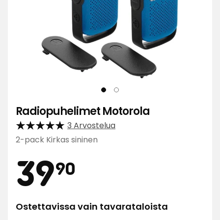
Radiopuhelimet Motorola
3 Arvostelua
2-pack Kirkas sininen
Hinta
39,90
39
90
€
Ostettavissa vain tavarataloista