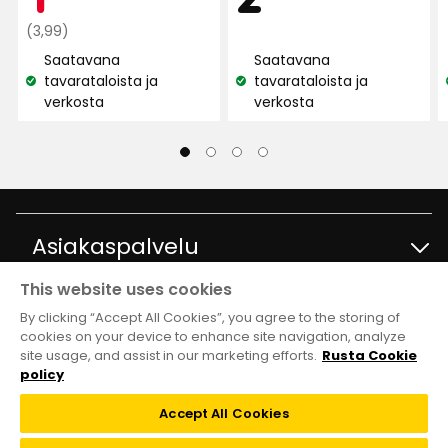
28
Normaali
€
€
(3,99)
arvostelun
hinta
Saatavana
Saatavana
perusteella
3,99
tavarataloista ja
tavarataloista ja
Katso
Katso
€
verkosta
verkosta
saatavuus:
saatavuus:
Asiakaspalvelu
This website uses cookies
Ota yhteyttä
Tietoja
By clicking “Accept All Cookies”, you agree to the storing of
cookies on your device to enhance site navigation, analyze
site usage, and assist in our marketing efforts.
Rusta Cookie
Kysymyksiä ja vastauksia
Tavaratalot ja aukioloajat
Club Rusta
policy
Takaisinveto
Accept All Cookies
Tietoja Rustasta
Klubitarjoukset
Verkkokauppa