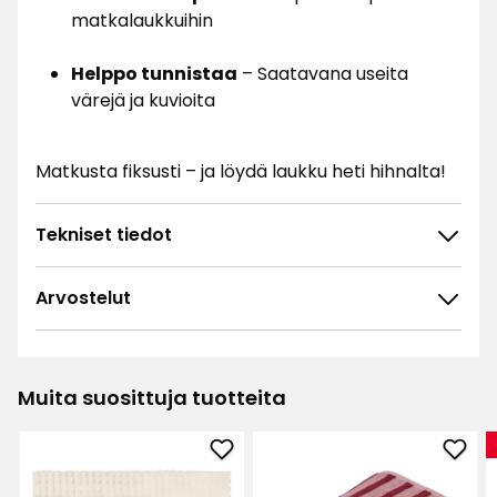
matkalaukkuihin
Helppo tunnistaa
– Saatavana useita
värejä ja kuvioita
Matkusta fiksusti – ja löydä laukku heti hihnalta!
Tekniset tiedot
Arvostelut
3.7
5
☆
4
☆
3
☆
Muita suosittuja tuotteita
2
☆
14 arvostelua
1
☆
Lisää
Lisä
Lajittele
Matto
Kylp