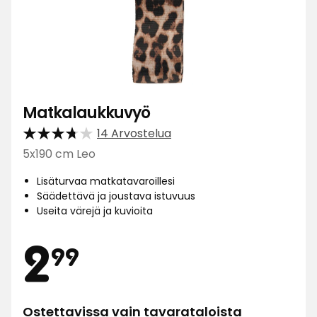
Matkalaukkuvyö
14 Arvostelua
5x190 cm Leo
Lisäturvaa matkatavaroillesi
Säädettävä ja joustava istuvuus
Useita värejä ja kuvioita
Hinta
2,99
2
99
Ostettavissa vain tavarataloista