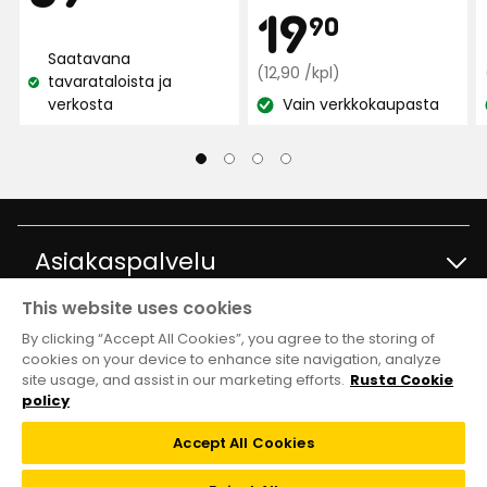
Kam
19,90
19
nimi:
90
€
3 viikkoa sitten
Saatavana
Normaali
€
(12,90 /kpl)
tavarataloista ja
Katso
hinta
Aud-Karin L
verkosta
Vain verkkokaupasta
AL
saatavuus:
Katso
12,90
saatavuus:
€
/kpl
1 kuukausi sitten
Christa S
CS
Asiakaspalvelu
This website uses cookies
1 kuukausi sitten
Ota yhteyttä
Tietoja
By clicking “Accept All Cookies”, you agree to the storing of
Näytä lisää arvosteluita
cookies on your device to enhance site navigation, analyze
site usage, and assist in our marketing efforts.
Rusta Cookie
Kysymyksiä ja vastauksia
Tavaratalot ja aukioloajat
Club Rusta
policy
Verified by Trustvoice
Takaisinveto
Accept All Cookies
Tietoja Rustasta
Klubitarjoukset
Verkkokauppa