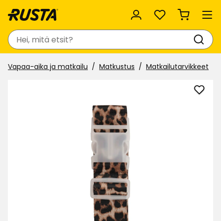
Suosikit
Haku
Vapaa-aika ja matkailu
Matkustus
Matkailutarvikkeet
Lisää
Matk
suosi