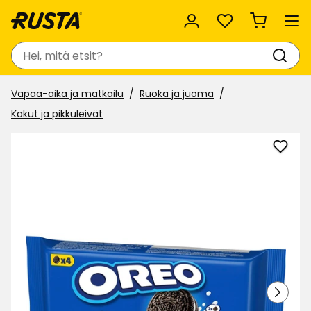
Suosikit
Haku
Vapaa-aika ja matkailu
Ruoka ja juoma
Kakut ja pikkuleivät
Lisää
Keksi
Oreo
suosi