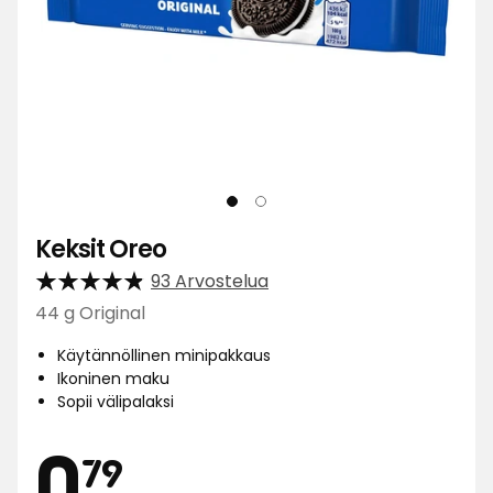
Keksit Oreo
93 Arvostelua
44 g Original
Käytännöllinen minipakkaus
Ikoninen maku
Sopii välipalaksi
Hinta
0,79
0
79