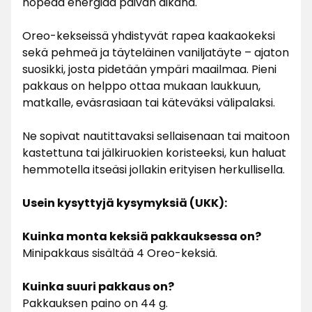
nopeaa energiaa päivän aikana.
Oreo-kekseissä yhdistyvät rapea kaakaokeksi
sekä pehmeä ja täyteläinen vaniljatäyte – ajaton
suosikki, josta pidetään ympäri maailmaa. Pieni
pakkaus on helppo ottaa mukaan laukkuun,
matkalle, eväsrasiaan tai käteväksi välipalaksi.
Ne sopivat nautittavaksi sellaisenaan tai maitoon
kastettuna tai jälkiruokien koristeeksi, kun haluat
hemmotella itseäsi jollakin erityisen herkullisella.
Usein kysyttyjä kysymyksiä (UKK):
Kuinka monta keksiä pakkauksessa on?
Minipakkaus sisältää 4 Oreo-keksiä.
Kuinka suuri pakkaus on?
Pakkauksen paino on 44 g.