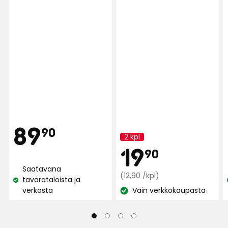
Näytä lisää arvosteluita
Verified by Trustvoice
Hinta
89,90
89
90
2 kpl
Kampanjan
Kam
19,90
19
nimi:
90
€
Saatavana
Normaali
€
(12,90 /kpl)
tavarataloista ja
Katso
hinta
verkosta
Vain verkkokaupasta
saatavuus:
Katso
12,90
saatavuus:
€
/kpl