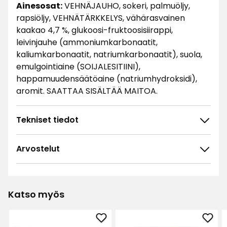
Ainesosat:
VEHNÄJAUHO, sokeri, palmuöljy,
rapsiöljy, VEHNÄTÄRKKELYS, vähärasvainen
kaakao 4,7 %, glukoosi-fruktoosisiirappi,
leivinjauhe (ammoniumkarbonaatit,
kaliumkarbonaatit, natriumkarbonaatit), suola,
emulgointiaine (SOIJALESITIINI),
happamuudensäätöaine (natriumhydroksidi),
aromit. SAATTAA SISÄLTÄÄ MAITOA.
Tekniset tiedot
Arvostelut
4.9
5
☆
4
☆
3
☆
Katso myös
2
☆
93 arvostelua
1
☆
Lisää
Lisä