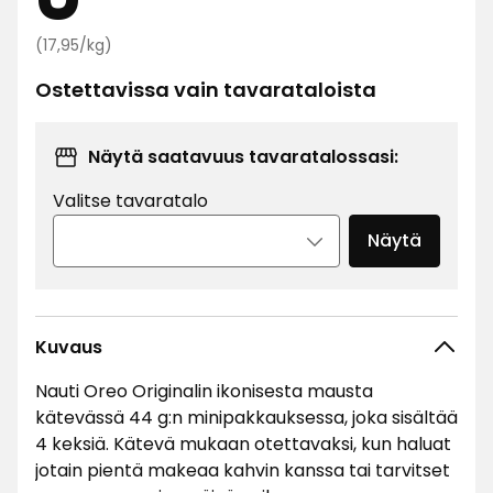
Vertaa
€
(17,95/kg)
hintaa
Ostettavissa vain tavarataloista
17,95
€
/kg
Näytä saatavuus tavaratalossasi:
Valitse tavaratalo
Näytä
Kuvaus
Nauti Oreo Originalin ikonisesta mausta
kätevässä 44 g:n minipakkauksessa, joka sisältää
4 keksiä. Kätevä mukaan otettavaksi, kun haluat
jotain pientä makeaa kahvin kanssa tai tarvitset