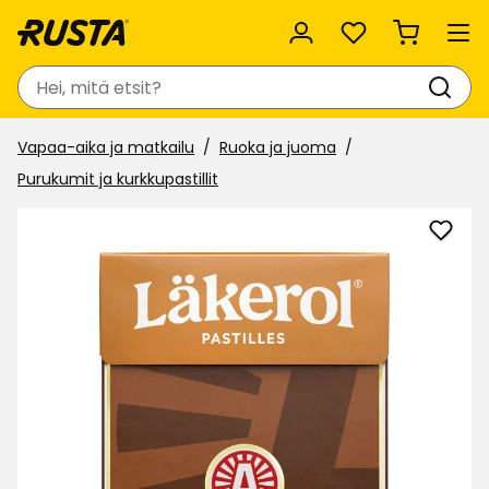
Suosikit
Haku
Vapaa-aika ja matkailu
Ruoka ja juoma
Purukumit ja kurkkupastillit
Lisää
Pastil
Läker
Big
Pack
suosi