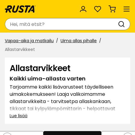
Suosikit
Haku
Vapaa-aika ja matkailu
Uima allas pihalle
Allastarvikkeet
Allastarvikkeet
Kaikki uima-allasta varten
Tarjoamme kaikki lisävarusteet täydelliseen
uimakokemukseen! Laaja valikoimamme
allastarvikkeita - tarvitsetpa allaskankaan,
tikkaat tai kylpylämpömittarin - helpottavat
altaassa oloa ja auttavat suojaamaan allasta
Lue lisää
leväkasvustolta ja lialta. Pidä veden laatu hyvänä
ja lisää turvallisuutta - sijoita hyviin