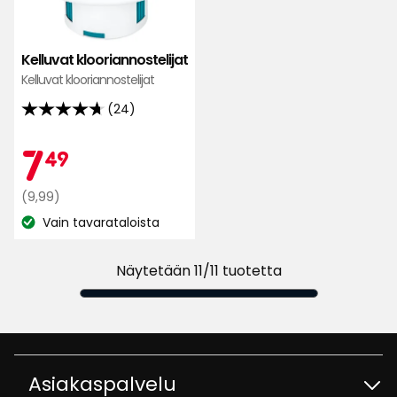
Kelluvat klooriannostelijat
Kelluvat klooriannostelijat
(24)
4.7
tähteä
Kampan
7,49
7
49
5:stä,
24
Normaali
€
(9,99)
arvostelun
hinta
Vain tavarataloista
perusteella
Katso
9,99
saatavuus:
€
Näytetään 11/11 tuotetta
Asiakaspalvelu