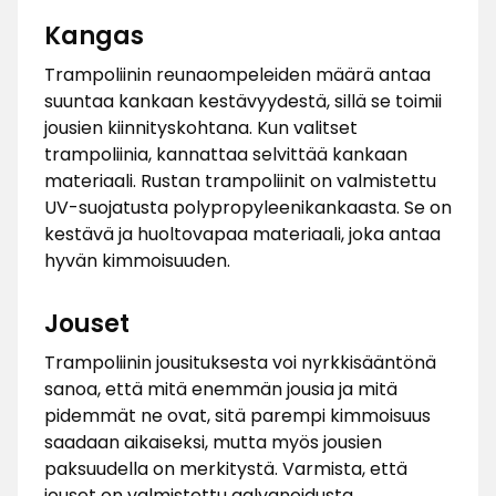
Kangas
Trampoliinin reunaompeleiden määrä antaa
suuntaa kankaan kestävyydestä, sillä se toimii
jousien kiinnityskohtana. Kun valitset
trampoliinia, kannattaa selvittää kankaan
materiaali. Rustan trampoliinit on valmistettu
UV-suojatusta polypropyleenikankaasta. Se on
kestävä ja huoltovapaa materiaali, joka antaa
hyvän kimmoisuuden.
Jouset
Trampoliinin jousituksesta voi nyrkkisääntönä
sanoa, että mitä enemmän jousia ja mitä
pidemmät ne ovat, sitä parempi kimmoisuus
saadaan aikaiseksi, mutta myös jousien
paksuudella on merkitystä. Varmista, että
jouset on valmistettu galvanoidusta