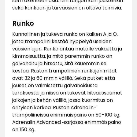
sen rakenteen osia. Niin rungon kuin joustenkin
sekä kankaan ja turvaosien on oltava toimivia.
Runko
Kunnollinen ja tukeva runko on kaiken A ja O,
jotta trampoliini kestää hyppelyä useiden
vuosien ajan. Runko antaa matolle vakautta ja
kimmoisuutta, ja mitä paremmin runko on
galvanoitu ja hitsattu, sitä kauemmin se
kestää. Rustan trampoliinien runkojen mitat
ovat 32 ja 60 mm:n välillä. Sekä putket että
jouset on valmistettu galvanoidusta
teräksestä, ja niissä on tukevat hitsaussaumat
jalkojen ja kehän välillä, jossa kuormitus on
erityisen korkea. Rustan Adrenalin-
trampoliineissa enimmäispaino on 50–100 kg.
Adrenalin Advanced ‑sarjassa enimmäispaino
on 150 kg.