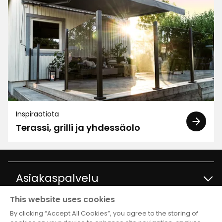
Inspiraatiota
Terassi, grilli ja yhdessäolo
Asiakaspalvelu
This website uses cookies
Ota yhteyttä
Tietoja
By clicking “Accept All Cookies”, you agree to the storing of