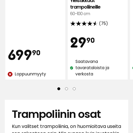
Yleistikkaat
arvostelun
trampoliineille
perusteella
60-100 cm
(75)
4.5
tähteä
Hint
29,90
29
90
5:stä,
Hinta
75
699,90
699
90
€
arvostelun
Saatavana
perusteella
€
tavarataloista ja
Katso
Loppuunmyyty
verkosta
Katso
saatavuus:
saatavuus:
Trampoliinin osat
Kun valitset trampoliinia, on huomioitava useita