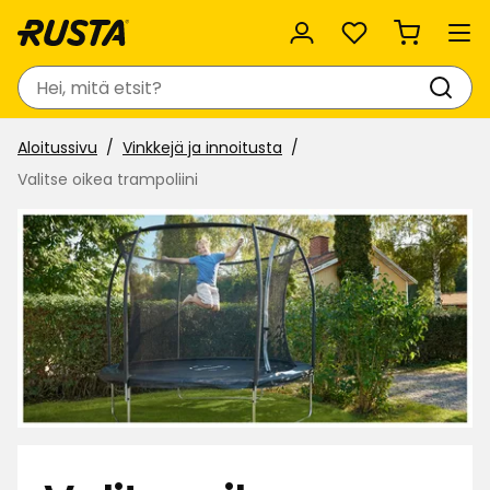
Suosikit
Haku
Aloitussivu
Vinkkejä ja innoitusta
Valitse oikea trampoliini