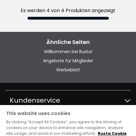
Es werden 4 von 4 Produkten angezeigt
Ähnliche Seiten
Willkommen bei Rusta!
Angebote für Mitglieder
Werbeblatt
Kundenservice
This website uses cookies
Kontakt Kundenservice
Information
By clicking “Accept All Cookies”, you agree to the storing of
cookies on your device to enhance site navigation, analyze
site usage, and assist in our marketing efforts.
Rusta Cookie
FAQ