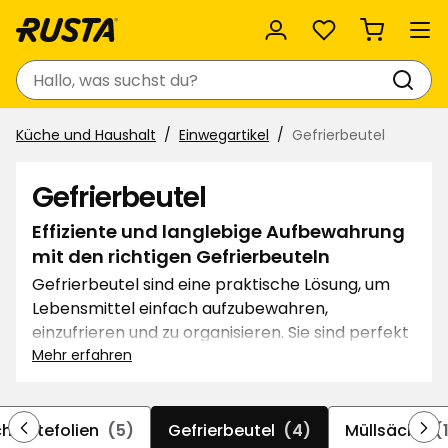
Favoriten
Suchen
Küche und Haushalt
Einwegartikel
Gefrierbeutel
Gefrierbeutel
Effiziente und langlebige Aufbewahrung
mit den richtigen Gefrierbeuteln
Gefrierbeutel sind eine praktische Lösung, um
Lebensmittel einfach aufzubewahren,
einzufrieren und zu organisieren. Sie sind perfekt
für alles – von Resten und gefrorenen Beeren bis
Mehr erfahren
hin zur Portionierung von Mahlzeiten. Wähle
zwischen verschiedenen Größen, ganz nach
deinem Bedarf – mit oder ohne Zip-Verschluss.
chhaltefolien
(5)
Gefrierbeutel
(4)
Müllsäcke
(