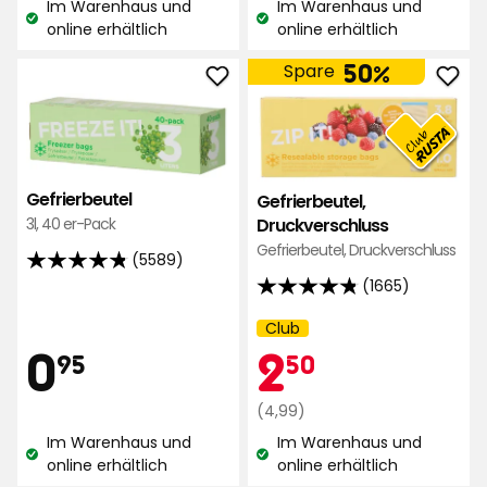
Im Warenhaus und
Im Warenhaus und
auf
auf
Lagerbestand:
Lagerbestand:
online erhältlich
online erhältlich
5589
5589
Bewertungen
Bewertungen
50%
Spare
Gefrierbeutel
Gefr
zu
Druc
Favoriten
zu
hinzufügen
Favo
hinz
Gefrierbeutel
Gefrierbeutel,
Druckverschluss
3l, 40 er-Pack
Gefrierbeutel, Druckverschluss
(5589)
4.8
(1665)
4.8
von
von
5
Club
Kampagnenname:
Preis
0,95
Mitgliedsp
2,50
0
5
2
Sternen,
95
50
Sternen,
basierend
basierend
auf
€
Regulärer
€
(4,99)
auf
5589
Preis
Im Warenhaus und
Im Warenhaus und
1665
Bewertungen
4,99
Lagerbestand:
Lagerbestand:
online erhältlich
online erhältlich
Bewertungen
€