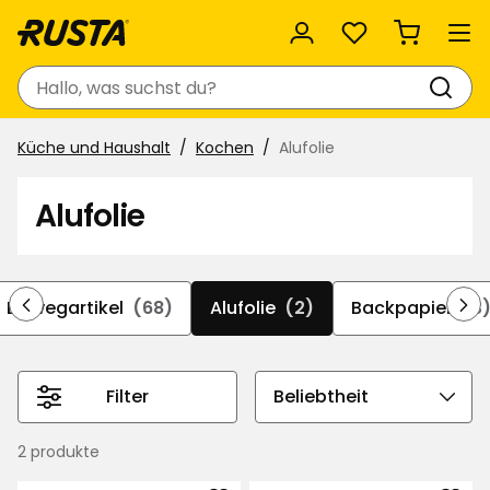
Favoriten
Suchen
Küche und Haushalt
Kochen
Alufolie
Alufolie
Einwegartikel
(68)
Alufolie
(2)
Backpapier
(3
Filter
Sortierreihenfolge
auswählen
2 produkte