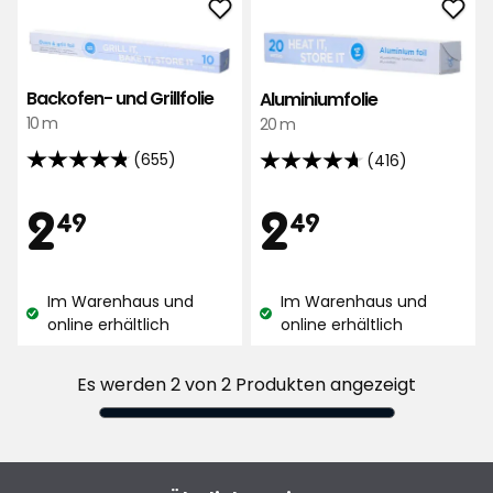
Backofen-
Alum
und
zu
Grillfolie
Favo
Backofen- und Grillfolie
zu
hinz
Aluminiumfolie
10 m
Favoriten
20 m
hinzufügen
(655)
(416)
4.8
4.7
von
von
Preis
Preis
2,49
2,49
2
2
49
49
5
5
Sternen,
Sternen,
€
€
basierend
basierend
Im Warenhaus und
Im Warenhaus und
auf
auf
Lagerbestand:
Lagerbestand:
online erhältlich
online erhältlich
655
416
Bewertungen
Bewertungen
Es werden 2 von 2 Produkten angezeigt