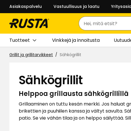
Asiakaspalvelu
Vastuullisuus ja laatu
Yritysasi
Haku
Tuotteet
Vinkkejä ja innoitusta
Uutuud
Grillit ja grillitarvikkeet
Sähkögrillit
Sähkögrillit
Helppoa grillausta sähkögrillillä
Grillaaminen on tuttu kesän merkki. Jos haluat gril
brikettien ja puuhiilen kanssa ja vältyt savulta. Sä
patio. Se vie vähän tilaa ja on helppo säilyttää. S