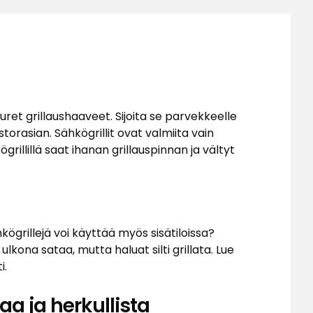
 suuret grillaushaaveet. Sijoita se parvekkeelle
torasian. Sähkögrillit ovat valmiita vain
rillillä saat ihanan grillauspinnan ja vältyt
kögrillejä voi käyttää myös sisätiloissa?
ulkona sataa, mutta haluat silti grillata. Lue
i.
aa ja herkullista