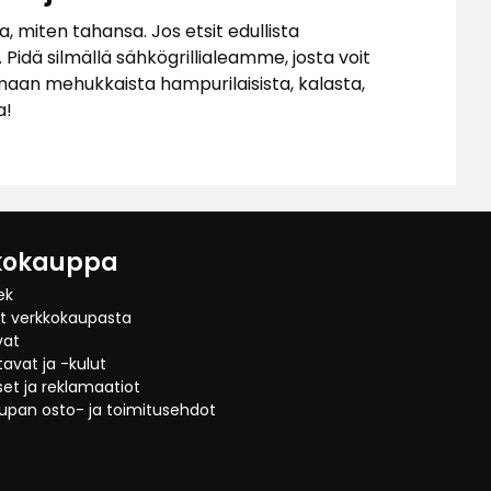
a, miten tahansa. Jos etsit edullista
. Pidä silmällä sähkögrillialeamme, josta voit
timaan mehukkaista hampurilaisista, kalasta,
a!
kokauppa
ek
at verkkokaupasta
vat
avat ja -kulut
et ja reklamaatiot
upan osto- ja toimitusehdot