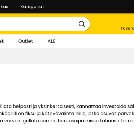
akas
Kategoriat
Tavara
et
Outlet
ALE
lata helposti ja yksinkertaisesti, kannattaa investoida sähkö
hkögrilli on fiksu ja kätevävalinta niille, jotka asuvat parv
illä voi vain grillata saman tien, asuipa missä tahansa tai m