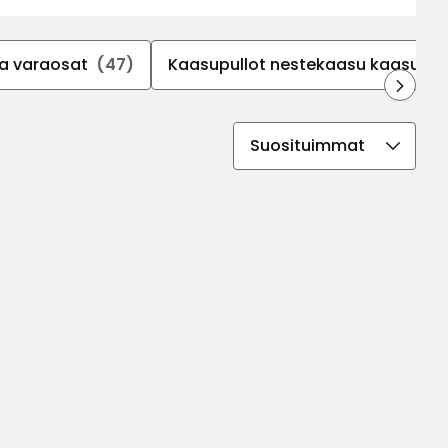
 ja varaosat
(47)
Kaasupullot nestekaasu kaasupull
Valitse
lajittelujärjestys