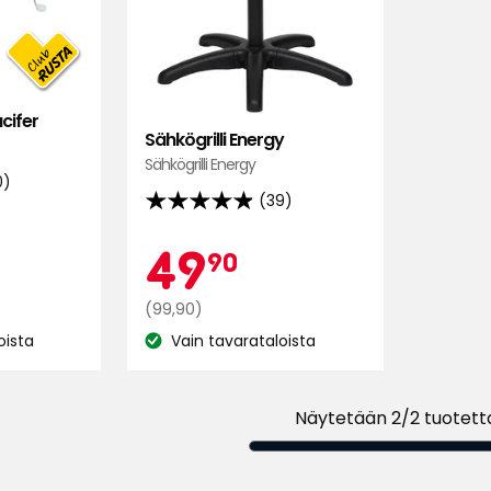
cifer
Sähkögrilli Energy
Sähkögrilli Energy
0)
(39)
4.9
tähteä
bitarjous
9,99
Kampa
49,90
49
90
5:stä,
39
Normaali
€
(99,90)
arvostelun
hinta
oista
Vain tavarataloista
perusteella
Katso
99,90
saatavuus:
€
Näytetään 2/2 tuotett