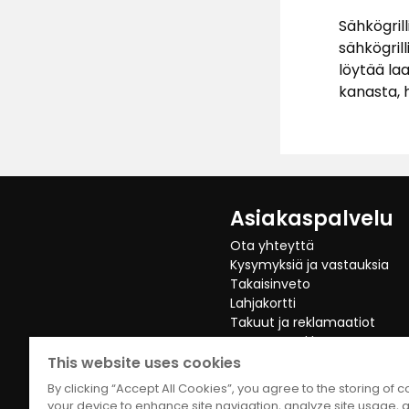
Sähkögrill
sähkögrill
löytää la
kanasta, h
Asiakaspalvelu
Ota yhteyttä
Kysymyksiä ja vastauksia
Takaisinveto
Lahjakortti
Takuut ja reklamaatiot
Peruuta Verkko Osto
This website uses cookies
By clicking “Accept All Cookies”, you agree to the storing of 
your device to enhance site navigation, analyze site usage, a