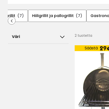
sugrillit
(7)
Hiiligrillit ja pallogrillit
(7)
Gastron
2 tuotetta
Väri
H
29
Säästä