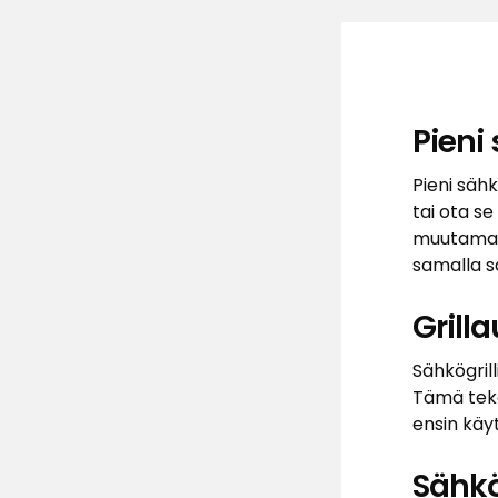
Pieni 
Pieni sähk
tai ota se
muutamassa
samalla sa
Grilla
Sähkögrill
Tämä tekee
ensin käyt
Sähkö