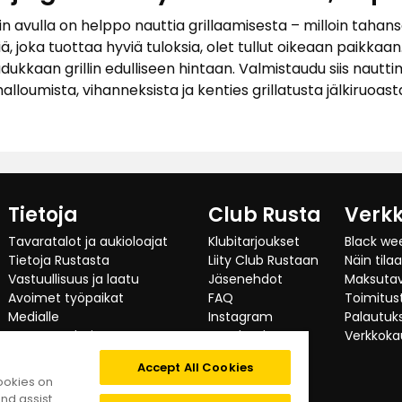
in avulla on helppo nauttia grillaamisesta – milloin tahans
iä, joka tuottaa hyviä tuloksia, olet tullut oikeaan paikkaan
adukkaan grillin edulliseen hintaan. Valmistaudu siis naut
alloumista, vihanneksista ja kenties grillatusta jälkiruoast
Tietoja
Club Rusta
Verk
Tavaratalot ja aukioloajat
Klubitarjoukset
Black we
Tietoja Rustasta
Liity Club Rustaan
Näin tila
Vastuullisuus ja laatu
Jäsenehdot
Maksuta
Avoimet työpaikat
FAQ
Toimitust
Medialle
Instagram
Palautuks
Investor relations
Facebook
Verkkoka
Yritysasiakas
TikTok
Accept All Cookies
Testaajat suosittelevat
cookies on
Kategoriat
nd assist