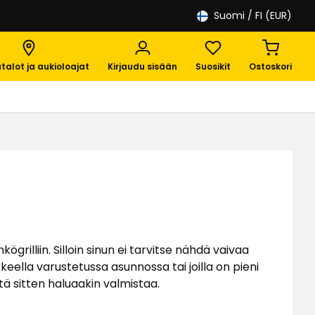
Suomi
/ FI (EUR)
talot ja aukioloajat
Kirjaudu sisään
Suosikit
Ostoskori
grilliin. Silloin sinun ei tarvitse nähdä vaivaa
ekkeella varustetussa asunnossa tai joilla on pieni
itä sitten haluaakin valmistaa.