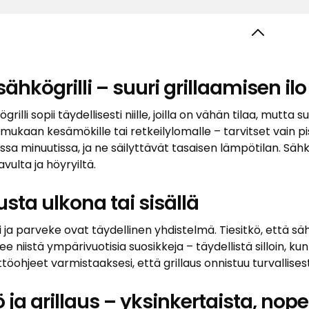
sähkögrilli – suuri grillaamisen ilo
ögrilli sopii täydellisesti niille, joilla on vähän tilaa, mutta
 mukaan kesämökille tai retkeilylomalle – tarvitset vain pis
 minuutissa, ja ne säilyttävät tasaisen lämpötilan. Sähkög
vulta ja höyryiltä.
usta ulkona tai sisällä
i ja parveke ovat täydellinen yhdistelmä. Tiesitkö, että säh
 niistä ympärivuotisia suosikkeja – täydellistä silloin, kun 
töohjeet varmistaaksesi, että grillaus onnistuu turvallisest
 ja grillaus – yksinkertaista, nope