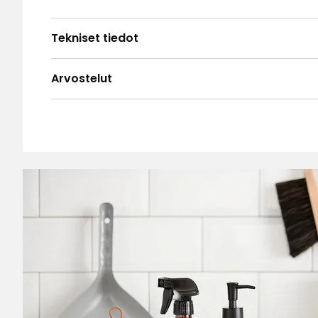
Tekniset tiedot
Arvostelut
4.4
5
☆
4
☆
3
☆
2
☆
Perustuu 50 arvosteluun
1
☆
Lajit
Arvostelut (50)
Maija H
•
4 kuukautta sitten
MH
Pienet rullat lähtee irti ja ei pysty imuroi
kömpelön oloinen. En tykkää. Meni muut