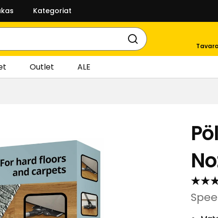
akas
Kategoriat
Tavara
et
Outlet
ALE
Pö
No
Spee