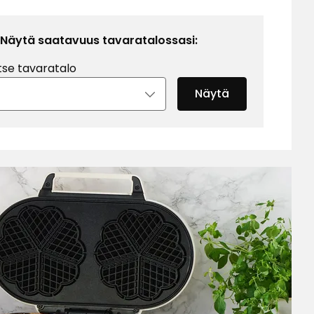
Näytä saatavuus tavaratalossasi:
tse tavaratalo
Näytä