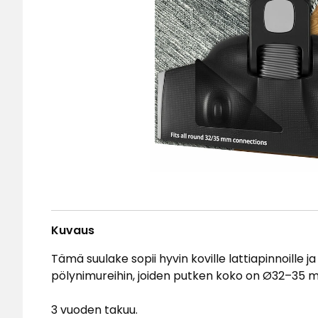
Kuvaus
Tämä suulake sopii hyvin koville lattiapinnoille ja m
pölynimureihin, joiden putken koko on Ø32–35 
3 vuoden takuu.