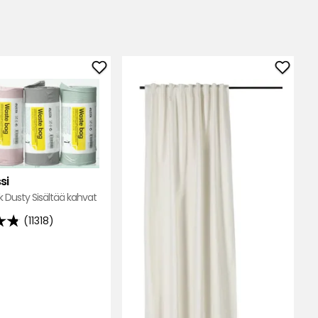
Lisää
Lisää
Roskapussi
Pimen
suosikkeihin
Charli
suosik
si
k Dusty Sisältää kahvat
(11318)
un
lla