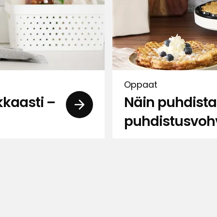
okemuksesi kanssamme.
ne otetaan huomioon
Oppaat
kkaasti –
Näin puhdista
puhdistusvohv
t lipaston aluset . Adapteri oli hyvä