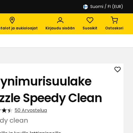
Suomi
/ FI (EUR)
talot ja aukioloajat
Kirjaudu sisään
Suosikit
Ostoskori
Lisää
lynimurisuulake
Pölyni
Nozzle
zzle Speedy Clean
Speed
Clean
suosik
50 Arvostelua
dy clean