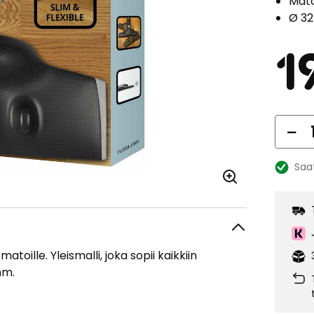
Matoi
Ø 32
1
Mä
Saa
Katso
saatavu
atoille. Yleismalli, joka sopii kaikkiin
mm.