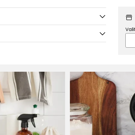
Vali
tele
Suodata
 maan sivuttaisliikkein. On jotenkin
aman käytön jälkeen roskiin.