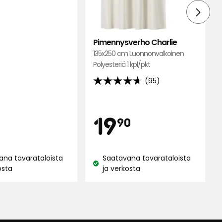
Pimennysverho Charlie
135x250 cm Luonnonvalkoinen
Polyesteriä 1 kpl/pkt
(95)
4.6
tähteä
an
ampanja
5:stä,
inta
Hinta
njahint
19,90
19
90
95
arvostelun
Vertaa
€
perusteella
hintaa
ana tavarataloista
Saatavana tavarataloista
0,09
Katso
osta
ja verkosta
€
:
saatavuus:
/kpl