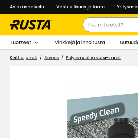
Asiakaspalvelu
Vastuullisuus ja laatu
Yritysasi
Haku
Tuotteet
Vinkkejä ja innoitusta
Uutuud
Keittiö ja koti
Siivous
Pölynimurit ja varsi-imurit