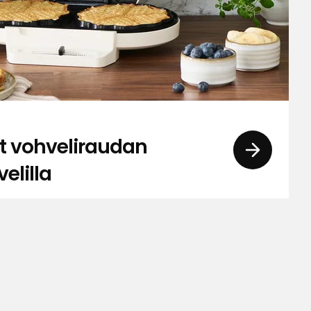
t vohveliraudan
elilla