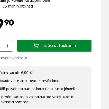
lle ja koville lattiapinnoille
–35 mm:n liitäntä
Hinta
19,90
9
90
€
ärä
Lisää ostoskoriin
Määrä 1
tavana verkosta
us:
Toimitus alk. 6,90 €
Joustavat maksutavat - myös lasku
365 päivän palautusoikeus Club Rusta jäsenille
Tämän tuotteen voi palauttaa veloituksetta
tavarataloomme