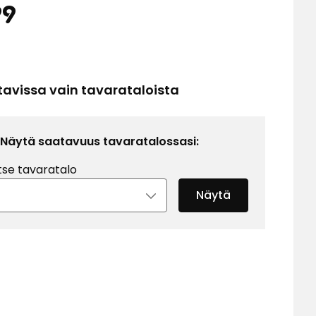
Hinta
3,99
99
Vertaa
€
hintaa
5,32
tavissa vain tavarataloista
€
/l
Näytä saatavuus tavaratalossasi:
tse tavaratalo
Näytä