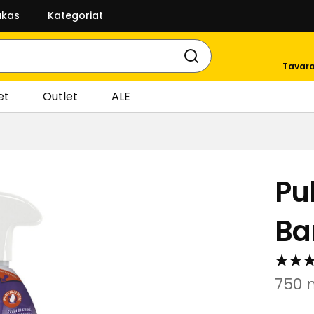
akas
Kategoriat
Tavara
et
Outlet
ALE
Pu
Ba
750 