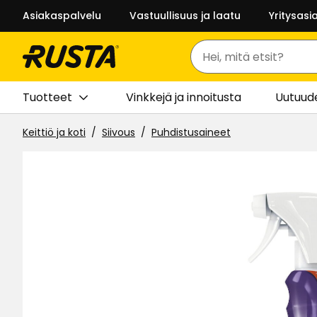
Asiakaspalvelu
Vastuullisuus ja laatu
Yritysasi
Haku
Tuotteet
Vinkkejä ja innoitusta
Uutuud
Keittiö ja koti
Siivous
Puhdistusaineet