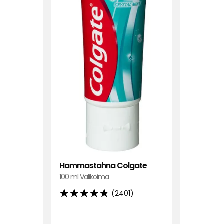
5:stä,
4607
arvostel
perustee
Hammastahna Colgate
100 ml Valikoima
(2401)
4.8
tähteä
5:stä,