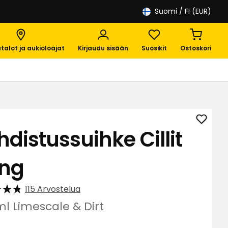
Suomi
/ FI (EUR)
talot ja aukioloajat
Kirjaudu sisään
Suosikit
Ostoskori
Lisää
hdistussuihke Cillit
Puhdis
Cillit
ng
Bang
suosik
115 Arvostelua
ml Limescale & Dirt