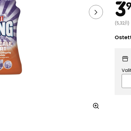
3
(5,32/l)
Ostet
Vali