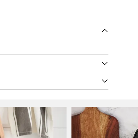
tele
Suodata