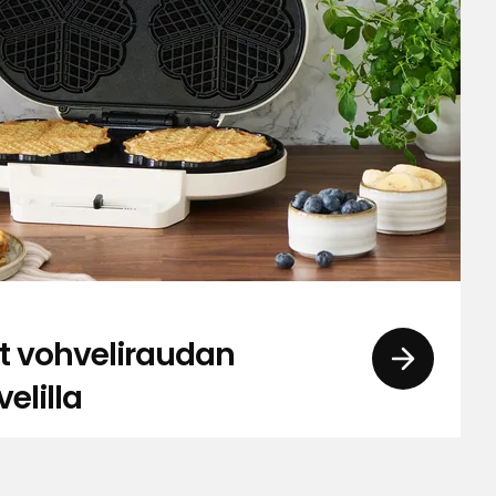
t vohveliraudan
elilla