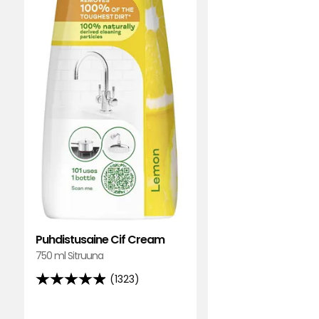
arvostelun
perusteella
Puhdistusaine Cif Cream
750 ml Sitruuna
(1323)
4.9
tähteä