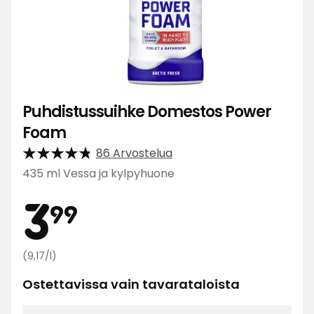
Puhdistussuihke Domestos Power
Foam
86 Arvostelua
435 ml Vessa ja kylpyhuone
Hinta
3,99
3
99
Vertaa
€
(9,17/l)
hintaa
Ostettavissa vain tavarataloista
9,17
€
/l