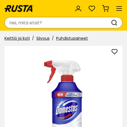
Suosikit
Haku
Keittiö ja koti
Siivous
Puhdistusaineet
Lisää
Puhdi
Dome
Powe
Foa
suosi