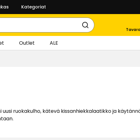
akas
Kategoriat
Tavara
et
Outlet
ALE
ksi uusi ruokakulho, kätevä kissanhiekkalaatikko ja käytänn
ntaan.