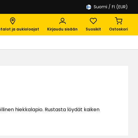
Suomi
/ FI (EUR)
talot ja aukioloajat
Kirjaudu sisään
Suosikit
Ostoskori
öllinen hiekkalapio. Rustasta löydät kaiken