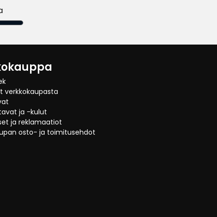
a
kokauppa
ek
at verkkokaupasta
vat
avat ja -kulut
et ja reklamaatiot
upan osto- ja toimitusehdot