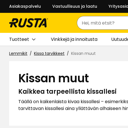
Asiakaspalvelu
Vastuullisuus ja laatu
Yritysasi
Haku
Tuotteet
Vinkkejä ja innoitusta
Uutuud
Lemmikit
Kissa tarvikkeet
Kissan muut
Kissan muut
Kaikkea tarpeellista kissallesi
Täällä on kaikenlaista kivaa kissallesi – esimerki
tarvittavan kissallesi aina yllättävän alhaiseen hi