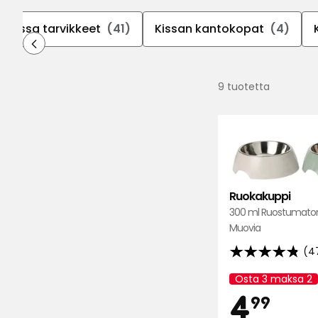
Kissa tarvikkeet
(41)
Kissan kantokopat
(4)
9 tuotetta
Ruokakuppi
300 ml Ruostumaton
Muovia
(4
4.8
tähteä
Osta 3 maksa 2
Kampanjan
Hi
4,
5:stä,
4
nimi:
99
47