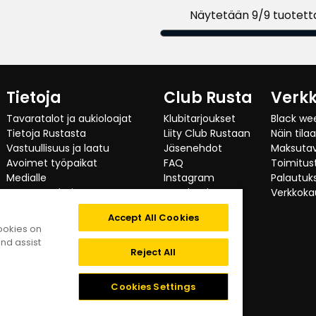
Näytetään 9/9 tuotett
Tietoja
Club Rusta
Verk
Tavaratalot ja aukioloajat
Klubitarjoukset
Black we
Tietoja Rustasta
Liity Club Rustaan
Näin tila
Vastuullisuus ja laatu
Jäsenehdot
Maksuta
Avoimet työpaikat
FAQ
Toimitust
Medialle
Instagram
Palautuks
Investor relations
Facebook
Verkkoka
Yritysasiakas
TikTok
Accept All Cookies
Testaajat suosittelevat
cookies on
Kategoriat
nd assist
Digitaalinen saavutettavuus
Reject All
Tietosuojaseloste
Evästeet
Cookies Settings