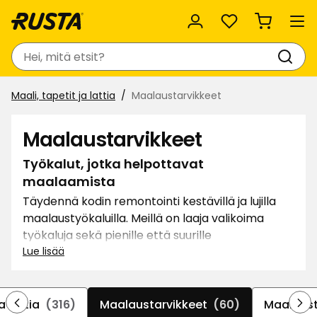
Suosikit
Haku
Maali, tapetit ja lattia
Maalaustarvikkeet
Maalaustarvikkeet
Työkalut, jotka helpottavat
maalaamista
Täydennä kodin remontointi kestävillä ja lujilla
maalaustyökaluilla. Meillä on laaja valikoima
työkaluja sekä pienille että suurille
ulkoprojekteille. Valitse erityyppisten pensselien,
Lue lisää
harjojen, käsineiden tai paineruiskujen joukosta.
Toteuta unelma uudesta patiosta tai toisesta
värisävystä mökin julkisivuun, työkaluilla joilla saa
a lattia
(316)
Maalaustarvikkeet
(60)
Maalaust