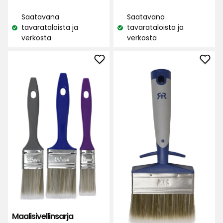
€
€
arvostelun
Saatavana
Saatavana
perusteella
tavarataloista ja
tavarataloista ja
Katso
Katso
verkosta
verkosta
saatavuus:
saatavuus:
Lisää
Lisä
Maalisivellinsarja
Kulm
suosikkeihin
Pre
suos
Maalisivellinsarja