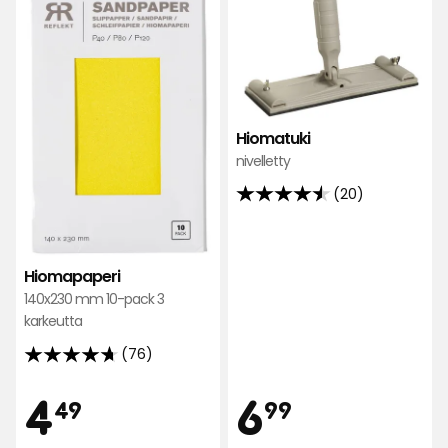
suosikkeihin
suos
Hiomatuki
nivelletty
(20)
4.5
tähteä
5:stä,
20
Hiomapaperi
arvostelun
140x230 mm 10-pack 3
karkeutta
perusteella
(76)
4.7
tähteä
Hinta
Hint
4,49
6,99
4
6
49
99
5:stä,
76