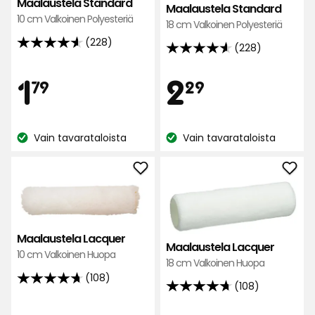
Maalaustela Standard
Maalaustela Standard
10 cm Valkoinen Polyesteriä
18 cm Valkoinen Polyesteriä
(228)
(228)
4.6
4.6
tähteä
tähteä
Hinta
Hint
1,79
2,29
1
2
5:stä,
79
29
5:stä,
228
228
arvostelun
€
€
arvostelun
perusteella
Vain tavarataloista
Vain tavarataloista
perusteella
Katso
Katso
saatavuus:
saatavuus:
Lisää
Lisä
Maalaustela
Maal
Lacquer
Lacq
suosikkeihin
suos
Maalaustela Lacquer
Maalaustela Lacquer
10 cm Valkoinen Huopa
18 cm Valkoinen Huopa
(108)
4.7
(108)
4.7
tähteä
tähteä