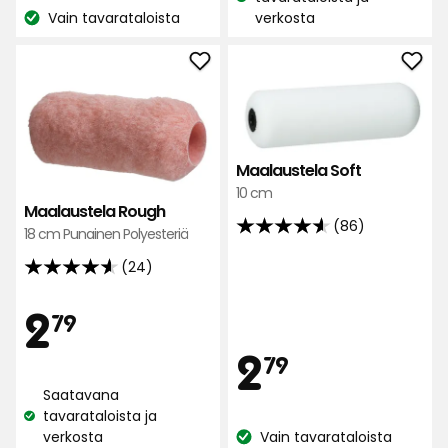
€
Katso
Vain tavarataloista
verkosta
perusteella
Katso
saatavuus:
saatavuus:
Lisää
Lisä
Maalaustela
Maal
Rough
Soft
suosikkeihin
suos
Maalaustela Soft
10 cm
Maalaustela Rough
(86)
18 cm Punainen Polyesteriä
4.6
tähteä
(24)
4.6
5:stä,
tähteä
Hinta
2,79
86
2
79
5:stä,
arvostelun
24
Hint
2,79
2
perusteella
79
€
arvostelun
Saatavana
perusteella
€
tavarataloista ja
Katso
verkosta
Vain tavarataloista
saatavuus:
Katso