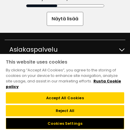
Näytä lisää
Asiakaspalvelu
This website uses cookies
Ota yhteyttä
Tietoja
By clicking “Accept All Cookies”, you agree to the storing of
cookies on your device to enhance site navigation, analyze
site usage, and assist in our marketing efforts.
Rusta Cookie
Kysymyksiä ja vastauksia
Tavaratalot ja aukioloajat
Club Rusta
policy
Takaisinveto
Accept All Cookies
Tietoja Rustasta
Klubitarjoukset
Verkkokauppa
Reject All
Lahjakortti
Vastuullisuus ja laatu
Liity Club Rustaan
Cookies Settings
Black week
Takuut ja reklamaatiot