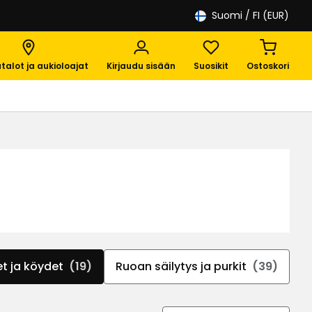
Suomi
/ FI (EUR)
talot ja aukioloajat
Kirjaudu sisään
Suosikit
Ostoskori
t ja köydet
(19)
Ruoan säilytys ja purkit
(39)