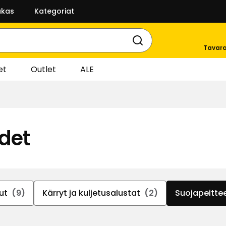
akas
Kategoriat
Tavara
et
Outlet
ALE
ydet
ut
(9)
Kärryt ja kuljetusalustat
(2)
Suojapeittee