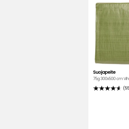
Suojapeite
75g 300x500 cm Vih
(5
4.6
tähteä
5:stä,
556
arvostelun
perusteella