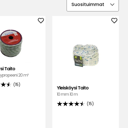
Valitse
lajittelujärjestys
Lisää
Lisää
Yleisköysi
Yleisk
Taito
Taito
suosikkeihin
suosik
si Taito
ypropeeni 20 m²
(15)
Yleisköysi Taito
10 mm 10 m
(15)
4.5
tähteä
lun
5:stä,
ella
15