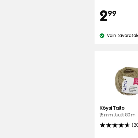
5:stä,
Hi
2,
2
99
6
arvostelun
€
perusteella
Vain tavaratal
Katso
saatavuus:
Köysi Taito
1,5 mm Juutti 80 m
(2
4.7
tähteä