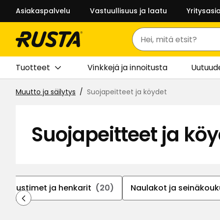
Asiakaspalvelu
Vastuullisuus ja laatu
Yritysasi
Haku
Tuotteet
Vinkkejä ja innoitusta
Uutuud
Muutto ja säilytys
Suojapeitteet ja köydet
Suojapeitteet ja kö
eripustimet ja henkarit
(20)
Naulakot ja seinäkouk