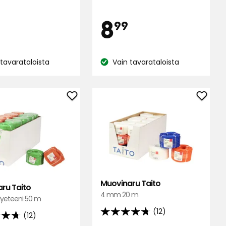
inta
Hinta
1,99
8,99
8
99
€
€
 tavarataloista
Vain tavarataloista
Katso
us:
saatavuus:
Lisää
Lisää
Muovinaru
Muovi
Taito
Taito
suosikkeihin
suosik
Muovinaru Taito
ru Taito
4 mm 20 m
yeteeni 50 m
(12)
(12)
4.7