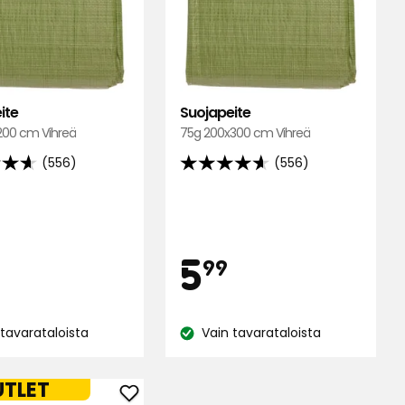
ite
Suojapeite
200 cm Vihreä
75g 200x300 cm Vihreä
(556)
(556)
4.6
tähteä
5:stä,
556
inta
Hinta
2,99
5,99
5
lun
arvostelun
99
ella
perusteella
€
€
 tavarataloista
Vain tavarataloista
Katso
us:
saatavuus:
TLET
Lisää