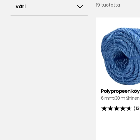
19 tuotetta
Väri
Polypropeeniköy
6 mmx30 m Sininen
(13
4.7
tähteä
5:stä,
132