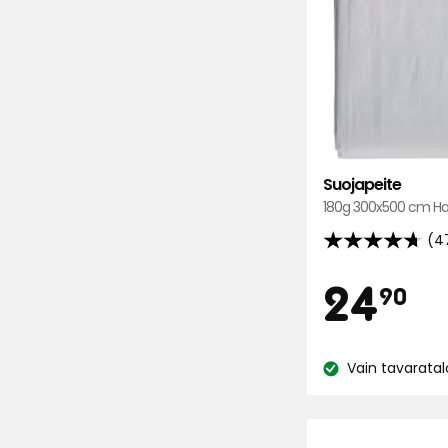
Suojapeite
180g 300x500 cm H
(4
4.7
tähteä
Hi
2
24
90
5:stä,
470
€
arvostelun
Vain tavaratal
perusteella
Katso
saatavuus: