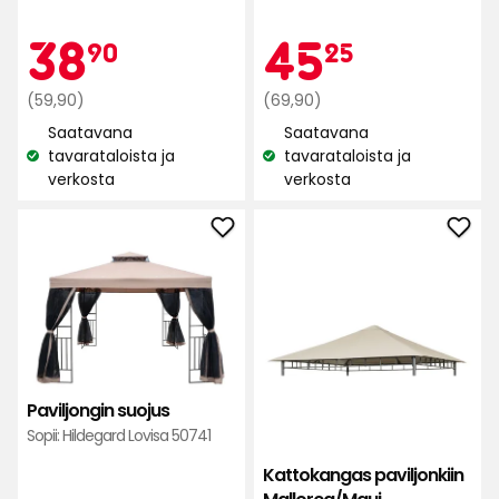
4.8
tähteä
tähteä
Kampan
38,90
Kam
45,25
38
45
90
25
5:stä,
5:stä,
66
66
Normaali
€
Normaali
€
(59,90)
(69,90)
arvostelun
arvostelun
hinta
hinta
perusteella
Saatavana
Saatavana
perusteella
59,90
69,90
tavarataloista ja
tavarataloista ja
Katso
Katso
€
€
verkosta
verkosta
saatavuus:
saatavuus:
Lisää
Lisä
Paviljongin
Kat
suojus
pavi
suosikkeihin
Mall
suos
Paviljongin suojus
Sopii: Hildegard Lovisa 50741
Kattokangas paviljonkiin