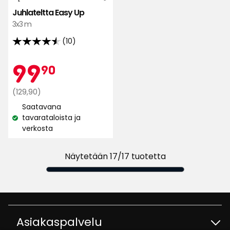
Juhlateltta Easy Up
3x3 m
(10)
4.5
tähteä
Kampan
99,90
99
90
5:stä,
10
Normaali
€
(129,90)
arvostelun
hinta
Saatavana
perusteella
129,90
tavarataloista ja
Katso
€
verkosta
saatavuus:
Näytetään 17/17 tuotetta
Asiakaspalvelu