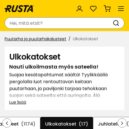
Suosikit
Haku
Puutarha ja puutarhakalusteet
Ulkokatokset
Ulkokatokset
Nauti ulkoilmasta myös sateella!
Suojaa kesätapahtumat säältä! Tyylikkäällä
pergolalla luot rentouttavan keitaan
puutarhaan, ja paviljonki tarjoaa tehokkaan
suojan sekä sateelta että auringolta. Älä
myöskään ohita edullisia juhlatelttojamme, jotka
Lue lisää
pelastavat kesäjuhlat säältä ja tuulelta!
alusteet
(1174)
Ulkokatokset
(17)
Juhlateltat