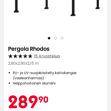
Pergola Rhodos
15 Arvostelua
2,90x2,90x2,15 m
PU- ja UV-suojakäsitelty kattokangas
(vaaleanharmaa)
Helppohoitoinen alumiini
Kamp
289,90
289
90