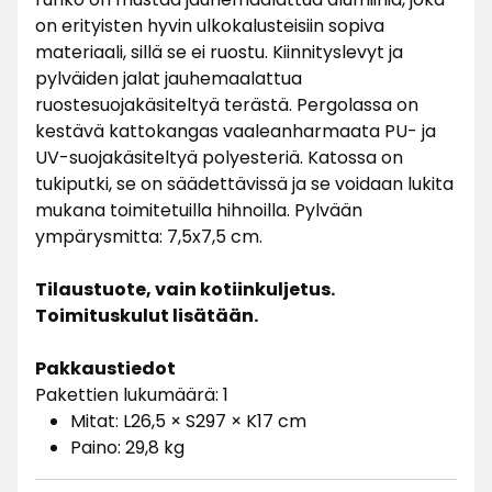
on erityisten hyvin ulkokalusteisiin sopiva
materiaali, sillä se ei ruostu. Kiinnityslevyt ja
pylväiden jalat jauhemaalattua
ruostesuojakäsiteltyä terästä. Pergolassa on
kestävä kattokangas vaaleanharmaata PU- ja
UV-suojakäsiteltyä polyesteriä. Katossa on
tukiputki, se on säädettävissä ja se voidaan lukita
mukana toimitetuilla hihnoilla. Pylvään
ympärysmitta: 7,5x7,5 cm.
Tilaustuote, vain kotiinkuljetus.
Toimituskulut lisätään.
Pakkaustiedot
Pakettien lukumäärä: 1
Mitat: L26,5 × S297 × K17 cm
Paino: 29,8 kg