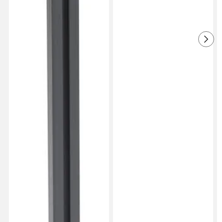
ja mukavamman. Antaa hieman varjoa, mutta
kannattaa harkita jonkinlaisen verhon
hankkimista sivulle, jos tarvitaan lisää varjoa.
Käännetty ruotsista
•
Näytä alkuperäinen
1 vuosi sitten
Anna
A
Se on hintansa väärti pergola alennuksella.
Minulla ei ole siitä mitään negatiivista
sanottavaa, koska saimme sen juuri pystyyn
emmekä ole ehtineet käyttää sitä kesän
vaihtelevassa säässä. Mutta muuten se on hyvä
ja toimii tähän mennessä.
Käännetty ruotsista
•
Näytä alkuperäinen
1 vuosi sitten
Trude K