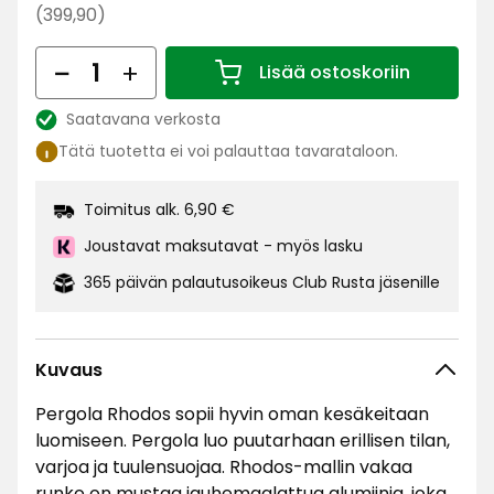
€
Normaali
(399,90)
hinta
Määrä
399,90
Lisää ostoskoriin
Määrä 1
€
Saatavana verkosta
Katso
Tätä tuotetta ei voi palauttaa tavarataloon.
saatavuus:
Toimitus alk. 6,90 €
Joustavat maksutavat - myös lasku
365 päivän palautusoikeus Club Rusta jäsenille
Kuvaus
Pergola Rhodos sopii hyvin oman kesäkeitaan
luomiseen. Pergola luo puutarhaan erillisen tilan,
varjoa ja tuulensuojaa. Rhodos-mallin vakaa
runko on mustaa jauhemaalattua alumiinia, joka