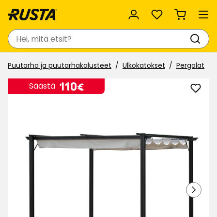
Suosikit
Haku
Puutarha ja puutarhakalusteet
Ulkokatokset
Pergolat
Hinta
110
110€
Säästä
Lisää
€
Pergo
Rhod
suosi