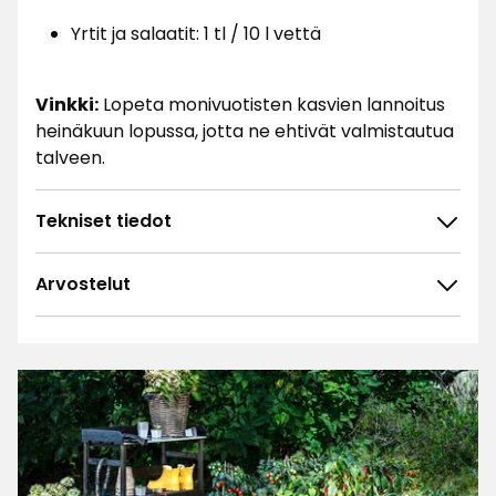
Yrtit ja salaatit: 1 tl / 10 l vettä
Vinkki:
Lopeta monivuotisten kasvien lannoitus
heinäkuun lopussa, jotta ne ehtivät valmistautua
talveen.
Tekniset tiedot
Arvostelut
4.6
5
☆
4
☆
3
☆
2
☆
148 arvostelua
1
☆
Lajittele