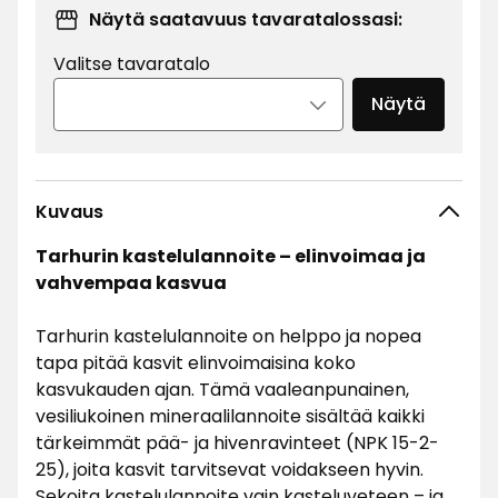
Näytä saatavuus tavaratalossasi:
Valitse tavaratalo
Näytä
Kuvaus
Tarhurin kastelulannoite – elinvoimaa ja
vahvempaa kasvua
Tarhurin kastelulannoite on helppo ja nopea
tapa pitää kasvit elinvoimaisina koko
kasvukauden ajan. Tämä vaaleanpunainen,
vesiliukoinen mineraalilannoite sisältää kaikki
tärkeimmät pää- ja hivenravinteet (NPK 15-2-
25), joita kasvit tarvitsevat voidakseen hyvin.
Sekoita kastelulannoite vain kasteluveteen – ja