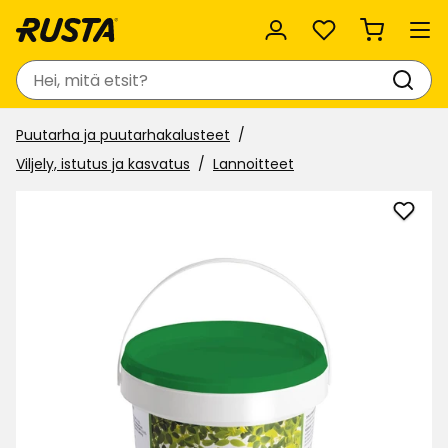
Suosikit
Haku
Puutarha ja puutarhakalusteet
Viljely, istutus ja kasvatus
Lannoitteet
Lisää
Kaste
Tarhu
suosi