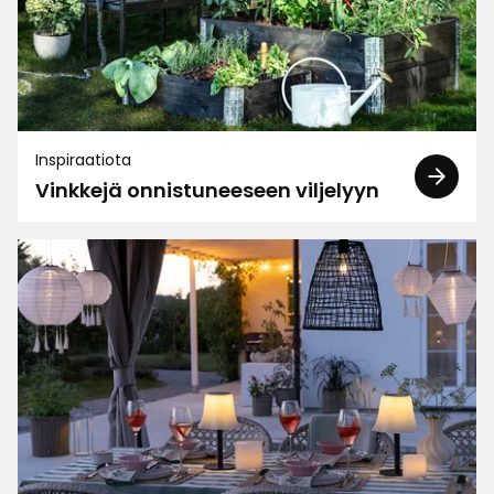
Suodata
Arvostelut (148)
Leena R
LR
Inspiraatiota
Vinkkejä onnistuneeseen viljelyyn
Kukat kukkineet hyvin
1 kuukausi sitten
Anja Jokinen.
A
Yhdistin 2 rastasverkkoa ja sain yhden ison.. Se
riitti hyvin peittämään valtavat
punaviinimarjapensaat.
Kastelulannoite toimii..
2v.lamppua oli edulliset.
Servietit kauniita ja edullisia.