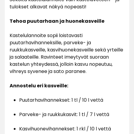
tulokset alkavat näkyä nopeasti!
Tehoa puutarhaan ja huonekasveille
Kastelulannoite sopii loistavasti
puutarhavihanneksille, parveke- ja
ruukkukasveille, kasvihuonekasveille sekä yrteille
ja salaateille. Ravinteet imeytyvät suoraan
kastelun yhteydessä, jolloin kasvu nopeutuu,
vihreys syvenee ja sato paranee.
Annostelu eri kasveille:
Puutarhavihannekset: 1 tl / 10 l vettä
Parveke- ja ruukkukasvit: 1 tl / 7 l vettä
Kasvihuonevihannekset: 1 rkl / 10 l vettä