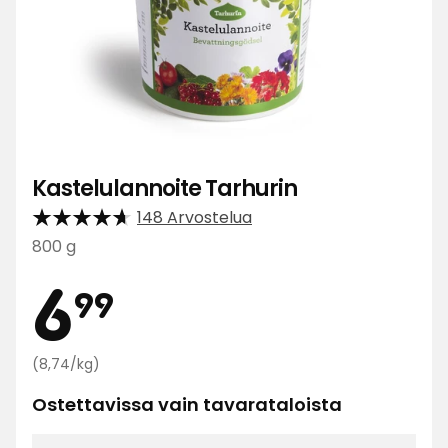
Kastelulannoite Tarhurin
148 Arvostelua
800 g
Hinta
6,99
6
99
Vertaa
€
(8,74/kg)
hintaa
Ostettavissa vain tavarataloista
8,74
€
/kg