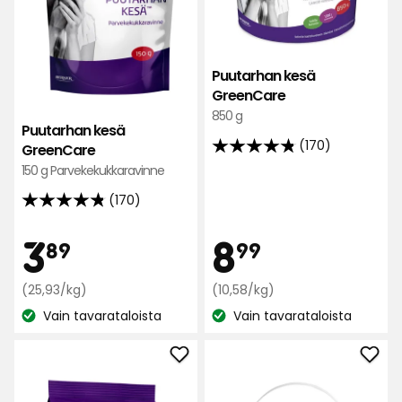
Puutarhan kesä
GreenCare
850 g
Puutarhan kesä
(170)
GreenCare
4.8
150 g Parvekekukkaravinne
tähteä
5:stä,
(170)
4.8
170
tähteä
Hinta
Hint
3,89
8,99
3
8
arvostelun
89
99
5:stä,
perusteella
170
€
Vertaa
€
Vertaa
(25,93/kg)
(10,58/kg)
arvostelun
hintaa
hintaa
perusteella
Vain tavarataloista
Vain tavarataloista
Katso
25,93
Katso
10,58
€
€
saatavuus:
saatavuus:
/kg
/kg
Lisää
Lisä
Perunalannoite
Kast