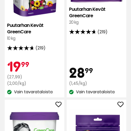
Puutarhan Kevät
GreenCare
20 kg
Puutarhan Kevät
GreenCare
(219)
4.7
10 kg
tähteä
(219)
5:stä,
4.7
219
tähteä
Kampan
19,99
19
arvostelun
99
5:stä,
Hint
28,99
28
99
perusteella
219
Normaali
€
(27,99)
arvostelun
hinta
Vertaa
Vertaa
€
(2,00/kg)
(1,45/kg)
perusteella
hintaa
hintaa
27,99
Vain tavarataloista
Vain tavarataloista
Katso
2,00
Katso
1,45
€
€
€
saatavuus:
saatavuus:
/kg
/kg
Lisää
Lisä
Puutarhan
Puut
Kevät
kes
GreenCare
Gre