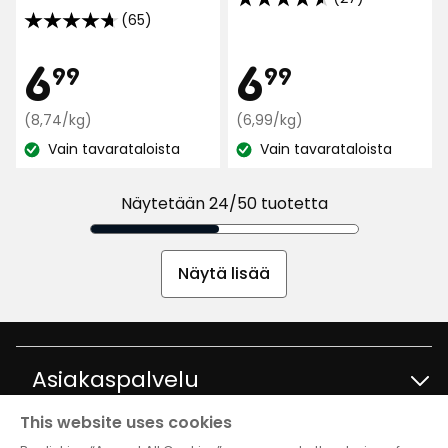
4.6
(65)
4.7
tähteä
tähteä
5:stä,
Hinta
Hint
6,99
6,99
6
6
99
99
5:stä,
27
65
arvostelun
€
Vertaa
€
Vertaa
(8,74/kg)
(6,99/kg)
arvostelun
perusteella
hintaa
hintaa
perusteella
Vain tavarataloista
Vain tavarataloista
Katso
8,74
Katso
6,99
€
€
saatavuus:
saatavuus:
/kg
/kg
Näytetään 24/50 tuotetta
Näytä lisää
Asiakaspalvelu
This website uses cookies
Ota yhteyttä
Tietoja