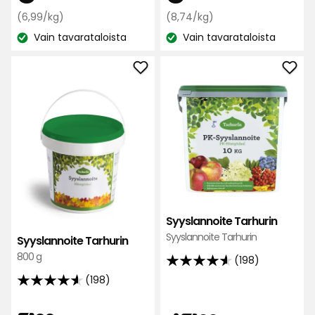
29
arvostelun
€
Vertaa
€
Vertaa
(6,99/kg)
(8,74/kg)
arvostelun
perusteella
hintaa
hintaa
Vain tavarataloista
perusteella
Vain tavarataloista
Katso
6,99
Katso
8,74
€
€
saatavuus:
saatavuus:
/kg
/kg
Lisää
Lisä
Syyslannoite
Syys
Tarhurin
Tarh
suosikkeihin
suos
Syyslannoite Tarhurin
Syyslannoite Tarhurin
Syyslannoite Tarhurin
800 g
(198)
4.6
(198)
tähteä
4.6
5:stä,
tähteä