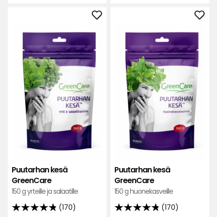
€
€
saatavuus:
saatavuus:
/kg
/kg
Lisää
Lisä
Puutarhan
Puut
kesä
kes
GreenCare
Gre
suosikkeihin
suos
Puutarhan kesä
Puutarhan kesä
GreenCare
GreenCare
150 g yrteille ja salaatille
150 g huonekasveille
(170)
(170)
4.8
4.8