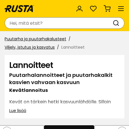
Suosikit
Haku
Puutarha ja puutarhakalusteet
Viljely, istutus ja kasvatus
Lannoitteet
Lannoitteet
Puutarhalannoitteet ja puutarhakalkit
kasvien vahvaan kasvuun
Kevätlannoitus
Kevät on tärkein hetki kasvuunlähdölle. Silloin
kasvit tarvitsevat runsaasti ravinteita ja
Lue lisää
maaperän pH on hyvä tasapainottaa
puutarhakalkilla. Kalkitus parantaa ravinteiden