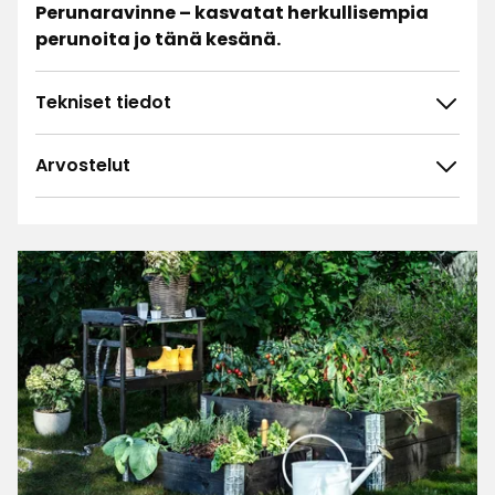
Perunaravinne – kasvatat herkullisempia
perunoita jo tänä kesänä.
Tekniset tiedot
Arvostelut
4.5
5
☆
4
☆
3
☆
2
☆
10 arvostelua
1
☆
Lajittele
Suodata
Arvostelut (10)