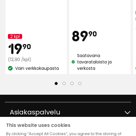
Hint
89,90
89
90
2 kpl
Kampanjan
Kampan
19,90
19
nimi:
90
€
Saatavana
Normaali
€
(12,90 /kpl)
tavarataloista ja
Katso
hinta
Vain verkkokaupasta
verkosta
Katso
saatavuus:
12,90
saatavuus:
€
/kpl
Asiakaspalvelu
This website uses cookies
Ota yhteyttä
Tietoja
By clicking “Accept All Cookies”, you agree to the storing of