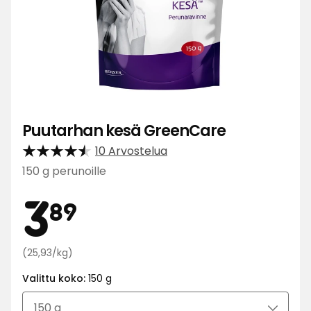
Puutarhan kesä GreenCare
10 Arvostelua
150 g perunoille
Hinta
3,89
3
89
Vertaa
€
(25,93/kg)
hintaa
Valittu koko:
150 g
25,93
€
/kg