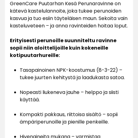
GreenCare Puutarhan Kesä Perunaravinne on
kätevä kastelulannoite, joka tukee perunoiden
kasvua ja tuo esiin täyteläisen maun. Sekoita vain
kasteluveteen – ja anna ravinteiden hoitaa loput.
Erityisesti perunoille suunniteltu ravinne
sopii niin aloittelijoille kuin kokeneille
kotipuutarhureille:
Tasapainoinen NPK-koostumus (8-3-22) –
tukee juurten kehitystä ja laadukasta satoa.
Nopeasti liukeneva jauhe – helppo ja siisti
käyttää.
Kompakti pakkaus, riittoisa sisältö – sopii
ämpäriperunoille ja pienille penkeille.
Hivenaineita mukana – varmistaa