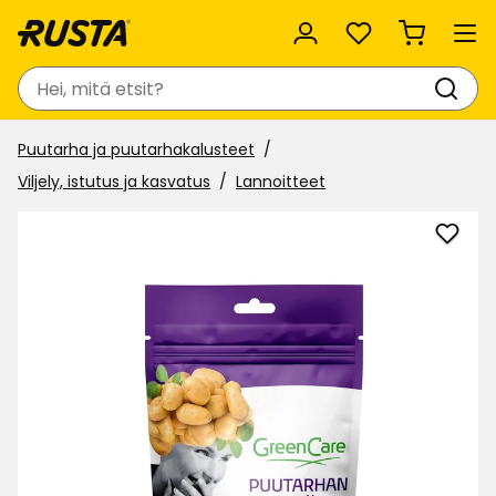
Suosikit
Haku
Puutarha ja puutarhakalusteet
Viljely, istutus ja kasvatus
Lannoitteet
Lisää
Puut
kesä
Gree
suosi