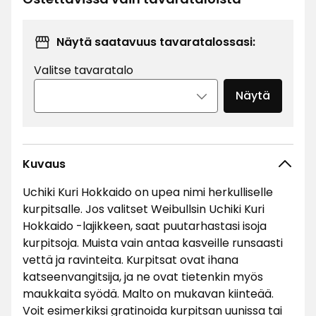
2,99
€
Näytä saatavuus tavaratalossasi:
Valitse tavaratalo
Näytä
Kuvaus
Uchiki Kuri Hokkaido on upea nimi herkulliselle
kurpitsalle. Jos valitset Weibullsin Uchiki Kuri
Hokkaido -lajikkeen, saat puutarhastasi isoja
kurpitsoja. Muista vain antaa kasveille runsaasti
vettä ja ravinteita. Kurpitsat ovat ihana
katseenvangitsija, ja ne ovat tietenkin myös
maukkaita syödä. Malto on mukavan kiinteää.
Voit esimerkiksi gratinoida kurpitsan uunissa tai