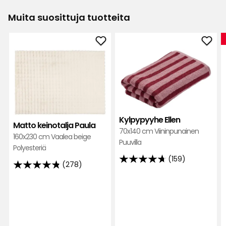
Muita suosittuja tuotteita
Lisää
Lisä
Matto
Kylp
keinotalja
Ellen
Paula
suos
suosikkeihin
Kylpypyyhe Ellen
Matto keinotalja Paula
70x140 cm Viininpunainen
160x230 cm Vaalea beige
Puuvilla
Polyesteriä
(159)
4.7
(278)
4.8
tähteä
tähteä
5:stä,
5:stä,
159
278
arvostelun
arvostelun
perusteella