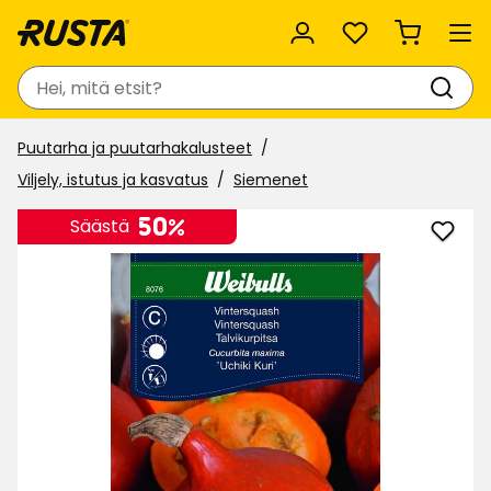
Suosikit
Haku
Puutarha ja puutarhakalusteet
Viljely, istutus ja kasvatus
Siemenet
50%
Säästä
Lisää
Siem
Weibu
suosi