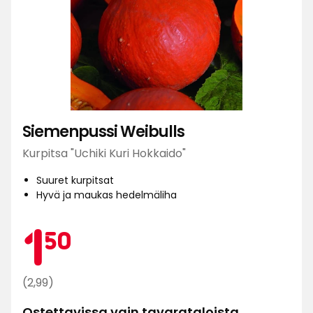
Siemenpussi Weibulls
Kurpitsa "Uchiki Kuri Hokkaido"
Suuret kurpitsat
Hyvä ja maukas hedelmäliha
Kamp
1,50
1
50
€
Normaali
(2,99)
hinta
Ostettavissa vain tavarataloista