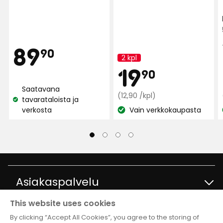
Hinta
89,90
89
90
2 kpl
Kampanjan
Kam
19,90
19
nimi:
90
€
Saatavana
Normaali
€
(12,90 /kpl)
tavarataloista ja
Katso
hinta
verkosta
Vain verkkokaupasta
saatavuus:
Katso
12,90
saatavuus:
€
/kpl
Asiakaspalvelu
This website uses cookies
Ota yhteyttä
Tietoja
By clicking “Accept All Cookies”, you agree to the storing of