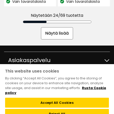
Vain tavarataloista
Vain tavarataloista
perusteella
Katso
Katso
2,99
2,99
saatavuus:
saatavuus:
€
€
Näytetään 24/69 tuotetta
Näytä lisää
Asiakaspalvelu
This website uses cookies
Ota yhteyttä
Tietoja
By clicking “Accept All Cookies”, you agree to the storing of
cookies on your device to enhance site navigation, analyze
site usage, and assist in our marketing efforts.
Rusta Cookie
Kysymyksiä ja vastauksia
Tavaratalot ja aukioloajat
Club Rusta
policy
Takaisinveto
Accept All Cookies
Tietoja Rustasta
Klubitarjoukset
Verkkokauppa
Reject All