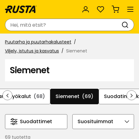
Suosikit
Haku
Puutarha ja puutarhakalusteet
Viljely, istutus ja kasvatus
Siemenet
Siemenet
arhatyökalut
(68)
Siemenet
(69)
Suodatinkank
Suodattimet
Valitse
lajittelujärjestys
69 tuotetta