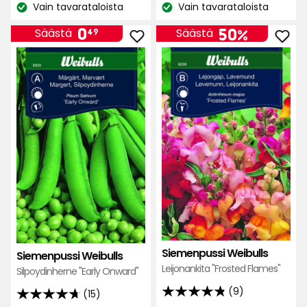
hinta
hinta
Vain tavarataloista
Vain tavarataloista
perusteella
Katso
Katso
0,99
0,99
saatavuus:
saatavuus:
Hinta
0,49
€
€
0
50%
Säästä
Säästä
49
Lisää
Lisä
€
Siemenpussi
Siem
Weibulls
Weib
suosikkeihin
suos
Siemenpussi Weibulls
Siemenpussi Weibulls
Leijonankita "Frosted Flames"
Silpoydinherne "Early Onward"
(9)
(15)
4.8
4.7