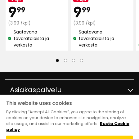
Kampanjan
Kampanjan
Kampan
9,99
Kam
9,99
9
9
nimi:
nimi:
99
99
Normaali
€
Normaali
€
(3,99 /kpl)
(3,99 /kpl)
hinta
hinta
Saatavana
Saatavana
3,99
3,99
tavarataloista ja
tavarataloista ja
Katso
Katso
€
€
verkosta
verkosta
saatavuus:
saatavuus:
/kpl
/kpl
Asiakaspalvelu
This website uses cookies
Ota yhteyttä
Tietoja
By clicking “Accept All Cookies”, you agree to the storing of
cookies on your device to enhance site navigation, analyze
site usage, and assist in our marketing efforts.
Rusta Cookie
Kysymyksiä ja vastauksia
Tavaratalot ja aukioloajat
Club Rusta
policy