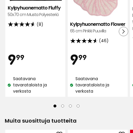
Kylpyhuonematto Fluffy
50x70 cm Musta Polyesteriä
Kylpyhuonematto Flower
(8)
4.6
65 cm Pinkki Puuvilla
tähteä
(46)
5:stä,
4.6
8
tähteä
Hinta
Hint
9,99
9,99
9
9
arvostelun
99
99
5:stä,
perusteella
46
€
€
arvostelun
Saatavana
Saatavana
perusteella
tavarataloista ja
tavarataloista ja
Katso
Katso
verkosta
verkosta
saatavuus:
saatavuus:
Muita suosittuja tuotteita