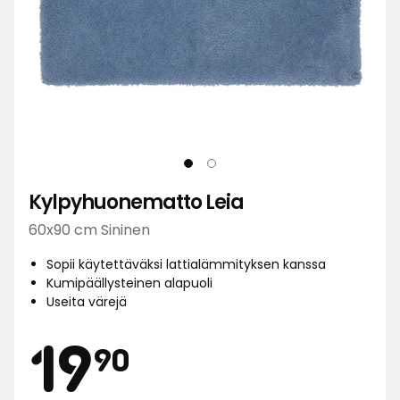
Kylpyhuonematto Leia
60x90 cm Sininen
Sopii käytettäväksi lattialämmityksen kanssa
Kumipäällysteinen alapuoli
Useita värejä
Hinta
19,90
19
90