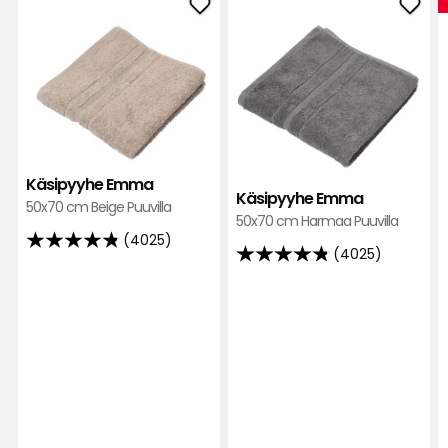
Lisää
Lisä
Käsipyyhe
Käsi
Emma
Emm
suosikkeihin
suos
Käsipyyhe Emma
Käsipyyhe Emma
50x70 cm Beige Puuvilla
50x70 cm Harmaa Puuvilla
(4025)
4.8
(4025)
4.8
tähteä
tähteä
5:stä,
5:stä,
4025
4025
arvostelun
arvostelun
perusteella
perusteella