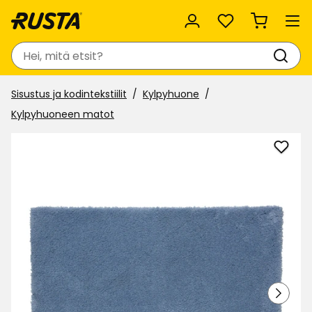
Suosikit
Haku
Sisustus ja kodintekstiilit
Kylpyhuone
Kylpyhuoneen matot
Lisää
Kylp
Leia
suosi