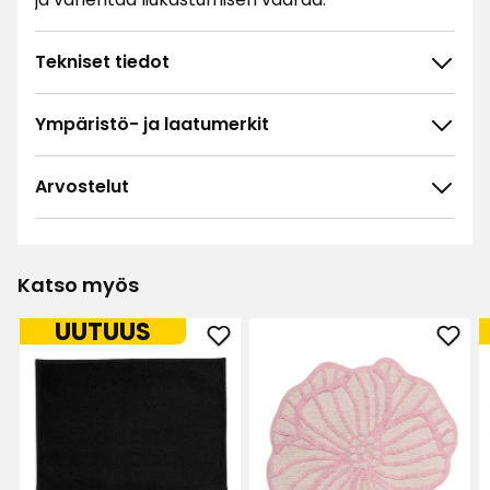
Tekniset tiedot
Ympäristö- ja laatumerkit
Arvostelut
Katso myös
UUTUUS
Lisää
Lisä
Kylpyhuonematto
Kylp
Fluffy
Flow
suosikkeihin
suos