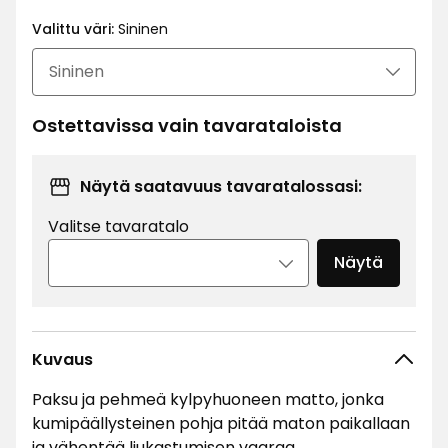
€
Valittu väri:
Sininen
Ostettavissa vain tavarataloista
Näytä saatavuus tavaratalossasi:
Valitse tavaratalo
Näytä
Kuvaus
Paksu ja pehmeä kylpyhuoneen matto, jonka
kumipäällysteinen pohja pitää maton paikallaan
ja vähentää liukastumisen vaaraa.