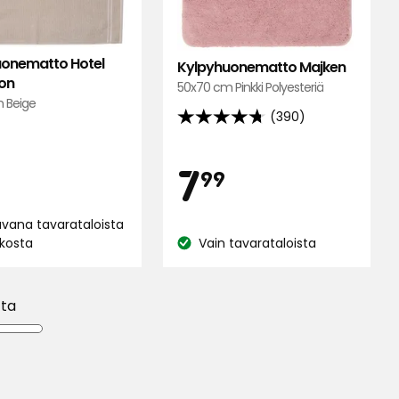
suosikkeihin
onematto Hotel
Kylpyhuonematto Majken
ion
50x70 cm Pinkki Polyesteriä
 Beige
(390)
4.7
inta
9,99
tähteä
Hinta
7,99
7
5:stä,
99
390
€
arvostelun
€
vana tavarataloista
perusteella
rkosta
Vain tavarataloista
Katso
us:
saatavuus:
tta