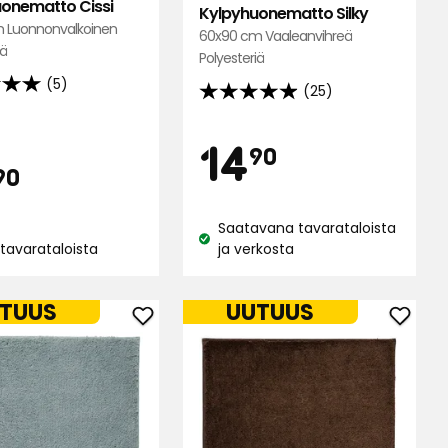
onematto Cissi
Kylpyhuonematto Silky
 Luonnonvalkoinen
60x90 cm Vaaleanvihreä
iä
Polyesteriä
(5)
(25)
4.9
tähteä
Hinta
14,90
14
5:stä,
90
inta
14,90
25
90
lun
arvostelun
€
ella
€
perusteella
Saatavana tavarataloista
Katso
 tavarataloista
ja verkosta
saatavuus:
us:
TUUS
UUTUUS
Lisää
Lisää
atto
Kylpyhuonematto
Kylpy
Majken
Majke
suosikkeihin
suosik