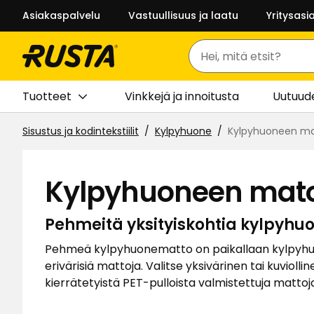
Asiakaspalvelu
Vastuullisuus ja laatu
Yritysasi
Haku
Tuotteet
Vinkkejä ja innoitusta
Uutuud
Sisustus ja kodintekstiilit
Kylpyhuone
Kylpyhuoneen m
Kylpyhuoneen mat
Pehmeitä yksityiskohtia kylpyhu
Pehmeä kylpyhuonematto on paikallaan kylpyhuonee
erivärisiä mattoja. Valitse yksivärinen tai kuvi
kierrätetyistä PET-pulloista valmistettuja matt