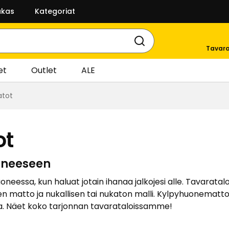
akas
Kategoriat
Tavara
et
Outlet
ALE
atot
ot
oneeseen
ssa, kun haluat jotain ihanaa jalkojesi alle. Tavaratalo
ollinen matto ja nukallisen tai nukaton malli. Kylpyhuon
oja. Näet koko tarjonnan tavarataloissamme!