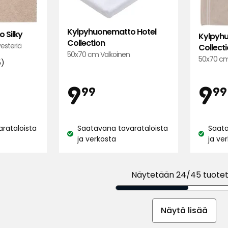
suosikkeihin
Kylpyhuonematto Hotel
 Silky
Kylpyhu
Collection
esteriä
Collect
50x70 cm Valkoinen
50x70 cm
5)
nta
Hinta
H
,90
9,99
9
9
99
99
€
rataloista
Saatavana tavarataloista
Saata
Katso
Katso
ja verkosta
ja ve
saatavuus:
saatavu
Näytetään 24/45 tuote
Näytä lisää