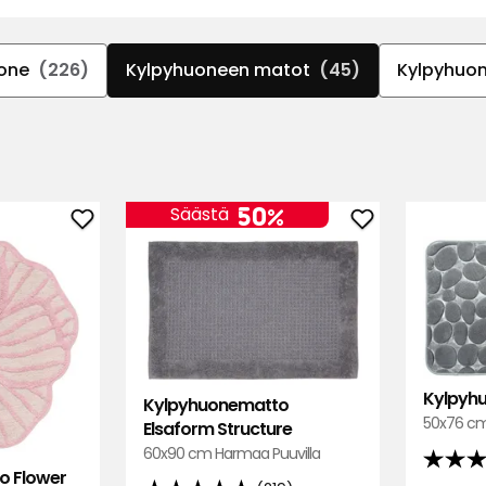
one
(226)
Kylpyhuoneen matot
(45)
Kylpyhuon
50%
Säästä
Lisää
Lisää
Kylpyhuonematto
Kylpyhuonem
Flower
Elsaform
suosikkeihin
Structure
suosikkeihin
Kylpyh
Kylpyhuonematto
50x76 c
Elsaform Structure
60x90 cm Harmaa Puuvilla
4.8
o Flower