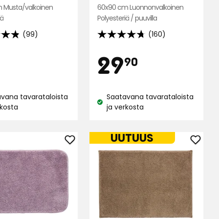
60x90 cm Luonnonvalkoinen
 Musta/valkoinen
Polyesteriä / puuvilla
iä
(160)
(99)
4.7
tähteä
inta
Hinta
9,99
29,90
29
90
5:stä,
160
€
€
arvostelun
lun
vana tavarataloista
Saatavana tavarataloista
perusteella
ella
Katso
rkosta
ja verkosta
us:
saatavuus:
UUTUUS
Lisää
Lisää
atto
Kylpyhuonematto
Kylpy
Ella
Fluffy
suosikkeihin
suosik