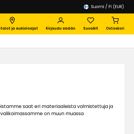
Suomi
/ FI (EUR)
talot ja aukioloajat
Kirjaudu sisään
Suosikit
Ostoskori
istamme saat eri materiaaleista valmistettuja ja
emattovalikoimassamme on muun muassa