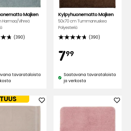
uonematto Majken
Kylpyhuonematto Majken
 Harmaa/Vihreä
50x70 cm Tummanruskea
iä
Polyesteriä
(390)
(390)
4.7
tähteä
inta
Hinta
7,99
7,99
7
99
5:stä,
390
€
€
lun
arvostelun
vana tavarataloista
Saatavana tavarataloista
ella
perusteella
Katso
rkosta
ja verkosta
us:
saatavuus:
TUUS
Lisää
Lisää
atto
Kylpyhuonematto
Kylpy
Hotel
Majke
Collection
suosik