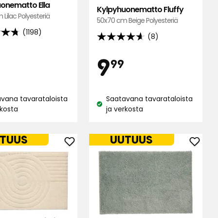
onematto Ella
Kylpyhuonematto Fluffy
Lilac Polyesteriä
50x70 cm Beige Polyesteriä
(1198)
(8)
4.6
tähteä
inta
Hinta
4,99
9,99
9
99
5:stä,
8
lun
€
€
arvostelun
ella
vana tavarataloista
Saatavana tavarataloista
perusteella
Katso
rkosta
ja verkosta
us:
saatavuus:
TUUS
UUTUUS
Lisää
Lisää
atto
Kylpyhuonematto
Kylpy
Cissi
Silky
suosikkeihin
suosik