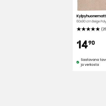
Kylpyhuonematto
60x90 cm Beige Poly
(2
4.9
tähteä
Hi
14
14
90
5:stä,
25
€
arvostelun
perusteella
Saatavana tava
Katso
ja verkosta
saatavuus: