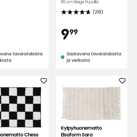
65 cm Beige Puuvilla
(219)
4.7
tähteä
lun
inta
Hinta
njahint
9,99
9,99
9
5:stä,
99
ella
219
arvostelun
€
€
perusteella
vana tavarataloista
Saatavana tavarataloista
Katso
rkosta
ja verkosta
us:
saatavuus:
Lisää
Lisää
atto
Kylpyhuonematto
Kylpy
Chess
Elsaf
suosikkeihin
Sara
suosik
Kylpyhuonematto
Elsaform Sara
uonematto Chess