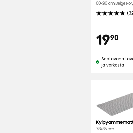
60x90 cm Beige Poly
(3
4.8
tähteä
5:stä,
Hi
19
19
90
322
arvostelun
€
perusteella
Saatavana tava
Katso
ja verkosta
saatavuus:
Kylpyammematt
78x35 cm