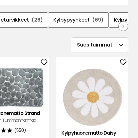
etarvikkeet
(26)
Kylpypyyhkeet
(69)
Kylpytaki
Valitse
lajittelujärjestys
Lisää
Lisää
atto
Kylpyhuonematto
Kylpy
Strand
Daisy
suosikkeihin
suosik
uonematto Strand
m Tummanharmaa
(550)
Kylpyhuonematto Daisy