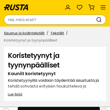
Suosikit
Haku
Sisustus ja kodintekstiilit
Tekstiilit
Koristetyynyt ja tyynynpäälliset
Koristetyynyt ja
tyynynpäälliset
Kauniit koristetyynyt
Koristetyynyillä voidaan täydentää sisustusta ja
tehdä sohvasta erityisen houkutteleva ja
mukava. Valikoimassamme on useita eri mallisia
Lue lisää
koristetyynyjä ja tyynynpäällisiä, joista löydät
varmasti mieleisesi jokaiseen huoneeseen.
Yhdistä ja sovita yksivärisiä tyynyjä kuvioituihin tai