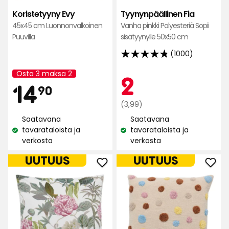
Koristetyyny Evy
Tyynynpäällinen Fia
45x45 cm Luonnonvalkoinen
Vanha pinkki Polyesteriä Sopii
Puuvilla
sisätyynylle 50x50 cm
(1000)
4.8
tähteä
Osta 3 maksa 2
Kam
2
2
Kampanjan
Hinta
14,90
14
5:stä,
nimi:
90
1000
Normaali
€
(3,99)
arvostelun
€
hinta
Saatavana
Saatavana
perusteella
3,99
tavarataloista ja
tavarataloista ja
Katso
Katso
€
verkosta
verkosta
saatavuus:
saatavuus:
UUTUUS
UUTUUS
Lisää
Lisä
Tyynynpäällinen
Tyyn
Céline
Elsa
suosikkeihin
Kids
Dot