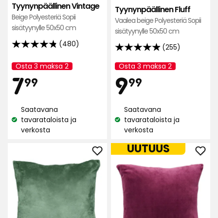
Tyynynpäällinen Vintage
Tyynynpäällinen Fluff
Beige Polyesteriä Sopii
Vaalea beige Polyesteriä Sopii
sisätyynylle 50x50 cm
sisätyynylle 50x50 cm
(480)
(255)
4.8
4.9
tähteä
tähteä
Osta 3 maksa 2
Osta 3 maksa 2
Kampanjan
Kampanjan
5:stä,
Hinta
Hint
7,99
9,99
7
5:stä,
9
nimi:
nimi:
99
99
480
255
arvostelun
arvostelun
€
€
perusteella
Saatavana
Saatavana
perusteella
tavarataloista ja
tavarataloista ja
Katso
Katso
verkosta
verkosta
saatavuus:
saatavuus:
UUTUUS
Lisää
Lisä
Tyynynpäällinen
Tyyn
Fia
Fia
suosikkeihin
suos