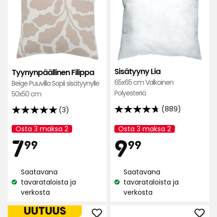
suosikkeihin
suos
Sisätyyny Lia
Tyynynpäällinen Filippa
65x65 cm Valkoinen
Beige Puuvilla Sopii sisätyynylle
Polyesteriä
50x50 cm
(889)
(3)
4.7
5
tähteä
tähteä
Osta 3 maksa 2
Osta 3 maksa 2
Kampanjan
Kampanjan
Hinta
Hint
5:stä,
7,99
9,99
5:stä,
7
9
nimi:
nimi:
99
99
889
3
arvostelun
arvostelun
€
€
perusteella
Saatavana
Saatavana
perusteella
tavarataloista ja
tavarataloista ja
Katso
Katso
verkosta
verkosta
saatavuus:
saatavuus:
UUTUUS