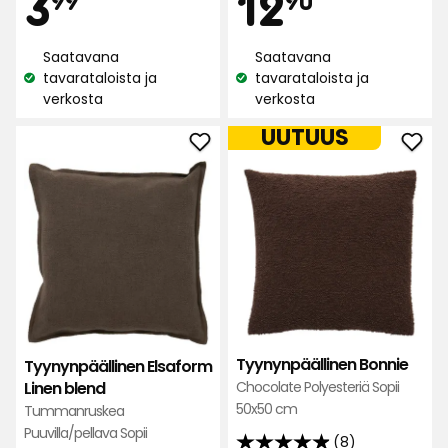
Hinta
Hint
3,99
12,90
3
12
480
1000
arvostelun
arvostelun
€
€
perusteella
Saatavana
Saatavana
perusteella
tavarataloista ja
tavarataloista ja
Katso
Katso
verkosta
verkosta
saatavuus:
saatavuus:
UUTUUS
Lisää
Lisä
Tyynynpäällinen
Tyyn
Elsaform
Bonn
Linen
suos
blend
suosikkeihin
Tyynynpäällinen Bonnie
Tyynynpäällinen Elsaform
Chocolate Polyesteriä Sopii
Linen blend
50x50 cm
Tummanruskea
Puuvilla/pellava Sopii
(8)