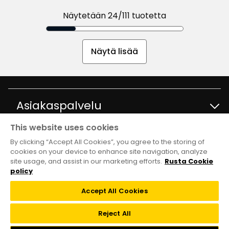
Näytetään 24/111 tuotetta
Näytä lisää
Asiakaspalvelu
This website uses cookies
Ota yhteyttä
Tietoja
By clicking “Accept All Cookies”, you agree to the storing of
cookies on your device to enhance site navigation, analyze
site usage, and assist in our marketing efforts.
Rusta Cookie
Kysymyksiä ja vastauksia
Tavaratalot ja aukioloajat
Club Rusta
policy
Takaisinveto
Accept All Cookies
Tietoja Rustasta
Klubitarjoukset
Verkkokauppa
Reject All
Lahjakortti
Vastuullisuus ja laatu