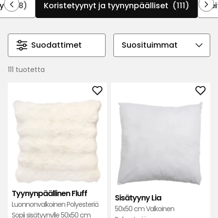
yt
(18)
Koristetyynyt ja tyynynpäälliset
(111)
Pei
saman väriskaalan eri sävyihin oman makusi
mukaan.
Suodattimet
Valitse
lajittelujärjestys
111 tuotetta
Lisää
Lisä
Tyynynpäällinen
Sisä
Fluff
Lia
suosikkeihin
suos
Tyynynpäällinen Fluff
Sisätyyny Lia
Luonnonvalkoinen Polyesteriä
50x50 cm Valkoinen
Sopii sisätyynylle 50x50 cm