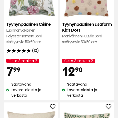
suos
Tyynynpäällinen Céline
Tyynynpäällinen Elsaform
Kids Dots
Luonnonvalkoinen
Polyesterisametti Sopii
Monivärinen Puuvilla Sopii
sisätyynylle 50x50 cm
sisätyynylle 50x50 cm
(10)
4.8
tähteä
Osta 3 maksa 2
Osta 3 maksa 2
Kampanjan
Kampanjan
Hinta
Hint
7,99
12,90
5:stä,
7
12
nimi:
nimi:
99
90
10
arvostelun
€
€
Saatavana
Saatavana
perusteella
tavarataloista ja
tavarataloista ja
Katso
Katso
verkosta
verkosta
saatavuus:
saatavuus:
Lisää
Lisä
Tyynynpäällinen
Tyyn