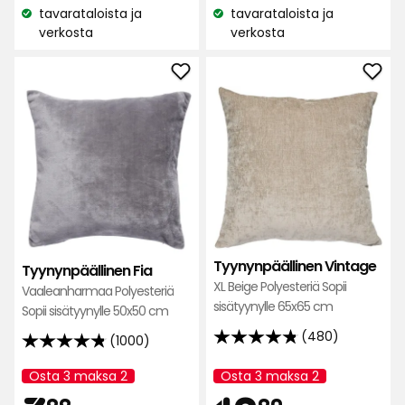
tavarataloista ja
tavarataloista ja
Katso
Katso
verkosta
verkosta
saatavuus:
saatavuus:
Lisää
Lisä
Tyynynpäällinen
Tyyn
Fia
Vint
suosikkeihin
suos
Tyynynpäällinen Vintage
Tyynynpäällinen Fia
XL Beige Polyesteriä Sopii
Vaaleanharmaa Polyesteriä
sisätyynylle 65x65 cm
Sopii sisätyynylle 50x50 cm
(480)
(1000)
4.8
4.8
tähteä
tähteä
Osta 3 maksa 2
Osta 3 maksa 2
Kampanjan
Kampanjan
5:stä,
5:stä,
nimi:
nimi:
99
90