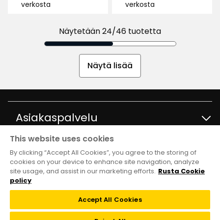
€
verkosta
verkosta
saatavuus:
saatavuus:
Näytetään 24/46 tuotetta
Näytä lisää
Asiakaspalvelu
This website uses cookies
Ota yhteyttä
Tietoja
By clicking “Accept All Cookies”, you agree to the storing of
cookies on your device to enhance site navigation, analyze
site usage, and assist in our marketing efforts.
Rusta Cookie
Kysymyksiä ja vastauksia
Tavaratalot ja aukioloajat
Club Rusta
policy
Takaisinveto
Accept All Cookies
Tietoja Rustasta
Klubitarjoukset
Verkkokauppa