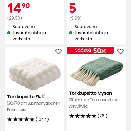
Kampan
14,90
Kam
5
14
5
90
5:stä,
5:stä,
261
239
Normaali
€
Normaali
€
(29,90)
(9,99)
arvostelun
arvostelun
hinta
hinta
perusteella
Saatavana
Saatavana
perusteella
29,90
9,99
tavarataloista ja
tavarataloista ja
Katso
Katso
€
€
verkosta
verkosta
saatavuus:
saatavuus:
50%
Säästä
Lisää
Lisä
Torkkupeitto
Tork
Fluff
Mys
suosikkeihin
suos
Torkkupeitto Mysan
Torkkupeitto Fluff
130x170 cm Tummanvihreä
130x170 cm Luonnonvalkoinen
Akryyli/villa
Polyesteriä
(261)
4.8
(1044)
4.9
tähteä
tähteä