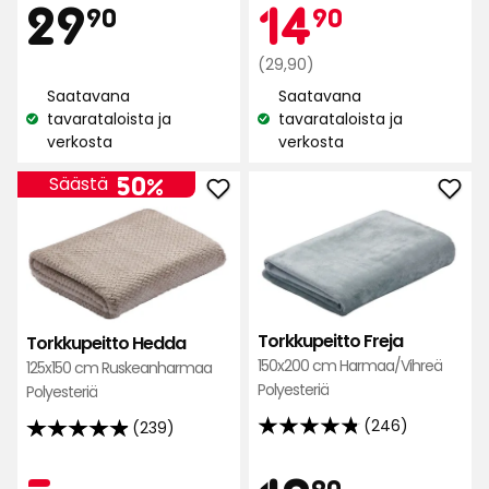
Hinta
29,90
Kam
14,90
29
14
5:stä,
90
90
5:stä,
261
1044
arvostelun
€
Normaali
€
(29,90)
arvostelun
perusteella
hinta
Saatavana
Saatavana
perusteella
29,90
tavarataloista ja
tavarataloista ja
Katso
Katso
€
verkosta
verkosta
saatavuus:
saatavuus:
50%
Säästä
Lisää
Lisä
Torkkupeitto
Tork
Hedda
Frej
suosikkeihin
suos
Torkkupeitto Freja
Torkkupeitto Hedda
150x200 cm Harmaa/Vihreä
125x150 cm Ruskeanharmaa
Polyesteriä
Polyesteriä
(246)
(239)
4.8
4.9
tähteä
tähteä
90