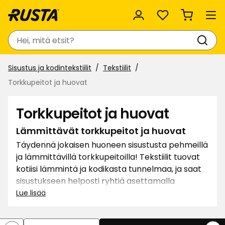
Suosikit
Haku
Sisustus ja kodintekstiilit
Tekstiilit
Torkkupeitot ja huovat
Torkkupeitot ja huovat
Lämmittävät torkkupeitot ja huovat
Täydennä jokaisen huoneen sisustusta pehmeillä
ja lämmittävillä torkkupeitoilla! Tekstiilit tuovat
kotiisi lämmintä ja kodikasta tunnelmaa, ja saat
sisustukseen helposti ryhtiä asettamalla
torkkupeittoja sohville ja nojatuoleihin.
Lue lisää
Tavarataloissamme on yksivärisiä ja kuvioituja
torkkupeittoja eri materiaaleista. Kietoudu