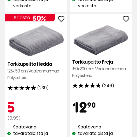
Katso
Katso
verkosta
verkosta
saatavuus:
saatavuus:
50%
Säästä
Lisää
Lisä
Torkkupeitto
Tork
Hedda
Frej
suosikkeihin
suos
Torkkupeitto Freja
Torkkupeitto Hedda
150x200 cm Vaaleanharmaa
125x150 cm Vaaleanharmaa
Polyesteriä
Polyesteriä
(246)
(239)
4.8
4.9
tähteä
tähteä
Hint
Kampan
5
12,90
5
12
5:stä,
90
5:stä,
246
239
arvostelun
Normaali
€
€
(9,99)
arvostelun
hinta
perusteella
Saatavana
Saatavana
perusteella
9,99
tavarataloista ja
tavarataloista ja
Katso
Katso