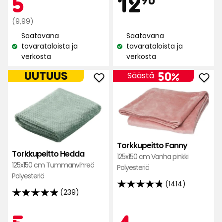
Hint
Kampan
5
12,90
5
12
5:stä,
5:stä,
246
239
Normaali
€
€
(9,99)
arvostelun
arvostelun
hinta
perusteella
Saatavana
Saatavana
perusteella
9,99
tavarataloista ja
tavarataloista ja
Katso
Katso
€
verkosta
verkosta
saatavuus:
saatavuus:
UUTUUS
50%
Säästä
Lisää
Lisä
Torkkupeitto
Tork
Hedda
Fan
suosikkeihin
suos
Torkkupeitto Fanny
Torkkupeitto Hedda
125x150 cm Vanha pinkki
125x150 cm Tummanvihreä
Polyesteriä
Polyesteriä
(1414)
4.8
(239)
4.9
tähteä
tähteä
5:stä,
Kampan
5
Kam
4
5:stä,