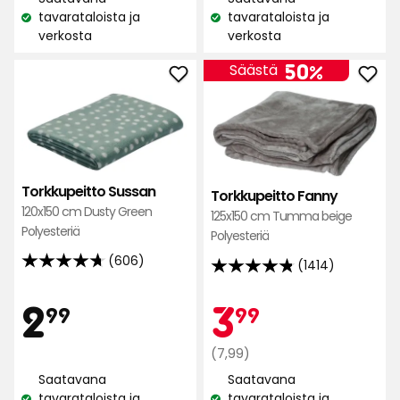
perusteella
tavarataloista ja
tavarataloista ja
Katso
Katso
verkosta
verkosta
saatavuus:
saatavuus:
50%
Säästä
Lisää
Lisä
Torkkupeitto
Tork
Sussan
Fan
suosikkeihin
suos
Torkkupeitto Sussan
Torkkupeitto Fanny
120x150 cm Dusty Green
125x150 cm Tumma beige
Polyesteriä
Polyesteriä
(606)
(1414)
4.7
4.8
tähteä
tähteä
Hinta
2,99
Kam
3,99
2
3
99
99
5:stä,
5:stä,
606
1414
€
Normaali
€
(7,99)
arvostelun
arvostelun
hinta
perusteella
Saatavana
Saatavana
perusteella
7,99
tavarataloista ja
tavarataloista ja