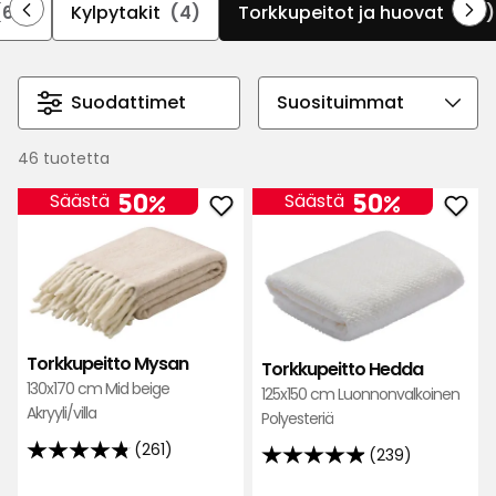
koleina iltoina parvekkeelle fleecehuopaan tai
(69)
Kylpytakit
(4)
Torkkupeitot ja huovat
(46)
kömmi sohvalle pehmeän teddyhuovan alle.
Suodattimet
Valitse
lajittelujärjestys
46 tuotetta
50%
50%
Säästä
Säästä
Lisää
Lisä
Torkkupeitto
Tork
Mysan
Hed
suosikkeihin
suos
Torkkupeitto Mysan
Torkkupeitto Hedda
130x170 cm Mid beige
125x150 cm Luonnonvalkoinen
Akryyli/villa
Polyesteriä
(261)
(239)
4.8
4.9
tähteä
tähteä