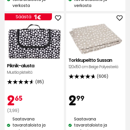
Katso
Katso
€
verkosta
verkosta
saatavuus:
saatavuus:
Hinta
1
1€
Säästä
Lisää
Lisä
€
Piknik-
Tork
alusta
Sus
suosikkeihin
suos
Torkkupeitto Sussan
Piknik-alusta
120x150 cm Beige Polyesteriä
Mustia pisteitä
(606)
4.7
(85)
4.6
tähteä
tähteä
5:stä,
Hint
Kampan
2,65
2,99
2
2
65
99
5:stä,
606
85
arvostelun
Normaali
€
€
(3,99)
arvostelun
perusteella
hinta
Saatavana
Saatavana
perusteella
3,99
tavarataloista ja
tavarataloista ja
Katso
Katso
€