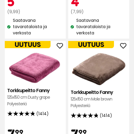
5
4
1414
239
arvostelun
Normaali
€
Normaali
€
(9,99)
(7,99)
arvostelun
perusteella
hinta
hinta
Saatavana
Saatavana
perusteella
9,99
7,99
tavarataloista ja
tavarataloista ja
Katso
Katso
€
€
verkosta
verkosta
saatavuus:
saatavuus:
UUTUUS
UUTUUS
Lisää
Lisä
Torkkupeitto
Tork
Fanny
Fan
suosikkeihin
suos
Torkkupeitto Fanny
Torkkupeitto Fanny
125x150 cm Dusty grape
125x150 cm Mole brown
Polyesteriä
Polyesteriä
(1414)
(1414)
4.8
4.8
tähteä
tähteä
Hinta
Hint
7,99
7,99
7
7
5:stä,
99
99
5:stä,