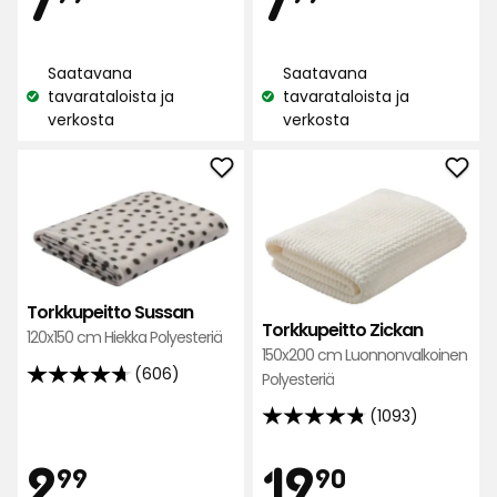
1414
1414
€
€
arvostelun
arvostelun
perusteella
Saatavana
Saatavana
perusteella
tavarataloista ja
tavarataloista ja
Katso
Katso
verkosta
verkosta
saatavuus:
saatavuus:
Lisää
Lisä
Torkkupeitto
Tork
Sussan
Zick
suosikkeihin
suos
Torkkupeitto Sussan
Torkkupeitto Zickan
120x150 cm Hiekka Polyesteriä
150x200 cm Luonnonvalkoinen
(606)
Polyesteriä
4.7
tähteä
(1093)
4.8
5:stä,
tähteä
Hinta
Hint
2,99
19,90
2
19
606
99
90
5:stä,
arvostelun