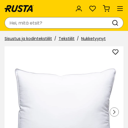
Suosikit
Haku
Sisustus ja kodintekstiilit
Tekstiilit
Nukketyynyt
Lisää
Tyyn
Sofia
suosi