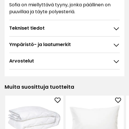
Sofia on miellyttävä tyyny, jonka päällinen on
puuvillaa ja täyte polyesteriä.
Tekniset tiedot
Ympäristö- ja laatumerkit
Arvostelut
4.7
5
☆
4
☆
3
☆
Muita suosittuja tuotteita
2
☆
88 arvostelua
1
☆
Lisää
Lisä
Lajittele
Peitto
Tyyn
Sofia
Eva
Suodata
suosikkeihin
suos