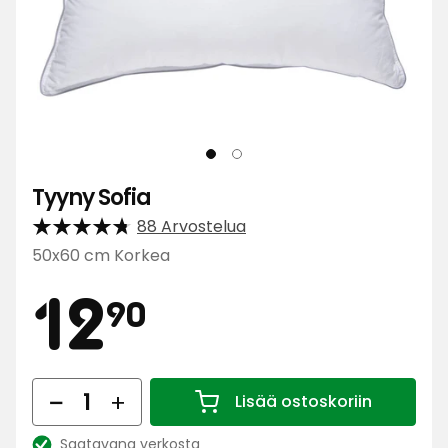
Tyyny Sofia
88 Arvostelua
50x60 cm Korkea
Hinta
12,90
12
90
€
Määrä
Lisää ostoskoriin
Määrä 1
Saatavana verkosta