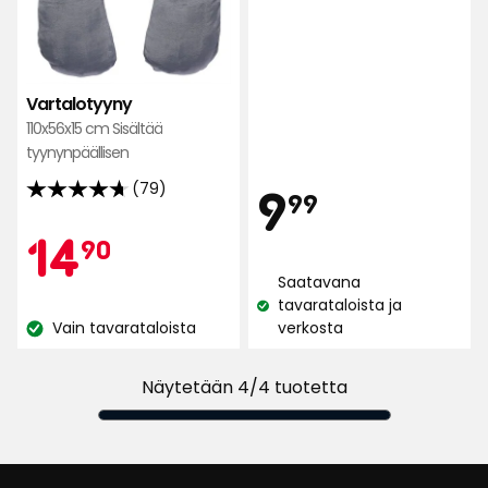
tähteä
5:stä,
300
arvostelun
Vartalotyyny
perusteella
110x56x15 cm Sisältää
tyynynpäällisen
Hint
9,99
9
(79)
4.7
99
tähteä
Kampan
14,90
14
90
€
5:stä,
79
Saatavana
€
arvostelun
tavarataloista ja
Katso
Vain tavarataloista
verkosta
perusteella
Katso
saatavuus:
saatavuus:
Näytetään 4/4 tuotetta