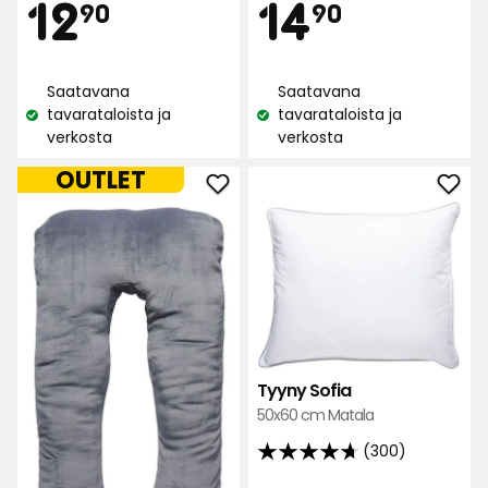
Hinta
Hint
12,90
14,90
12
14
90
90
5:stä,
arvostelun
300
perusteella
€
€
arvostelun
Saatavana
Saatavana
perusteella
tavarataloista ja
tavarataloista ja
Katso
Katso
verkosta
verkosta
saatavuus:
saatavuus:
OUTLET
Lisää
Lisä
Vartalotyyny
Tyy
suosikkeihin
Sofi
suos
Tyyny Sofia
50x60 cm Matala
(300)
4.7