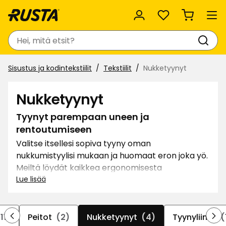
Suosikit
Haku
Sisustus ja kodintekstiilit
Tekstiilit
Nukketyynyt
Nukketyynyt
Tyynyt parempaan uneen ja
rentoutumiseen
Valitse itsellesi sopiva tyyny oman
nukkumistyylisi mukaan ja huomaat eron joka yö.
Meiltä löydät kaikkea ergonomisesta
vartalotyynystä perinteiseen nukkumistyynyyn –
Lue lisää
ne kaikki on suunniteltu tarjoamaan optimaalista
tukea ja mukavuutta. Valitse sekä peitto että
tyyny täydellistä unielämystä varten. Olitpa
11)
Peitot
(2)
Nukketyynyt
(4)
Tyynyliinat
(