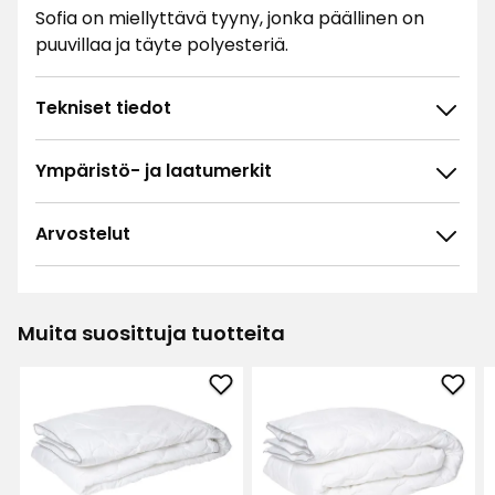
Sofia on miellyttävä tyyny, jonka päällinen on
puuvillaa ja täyte polyesteriä.
Tekniset tiedot
Ympäristö- ja laatumerkit
Arvostelut
4.7
5
☆
4
☆
3
☆
Muita suosittuja tuotteita
2
☆
133 arvostelua
1
☆
Lisää
Lisä
Lajittele
Peitto
Peit
Sofia
Sofi
Suodata
suosikkeihin
suos