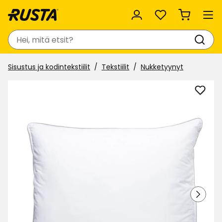
Suosikit
Haku
Sisustus ja kodintekstiilit
Tekstiilit
Nukketyynyt
Lisää
Tyyn
Sofia
suosi