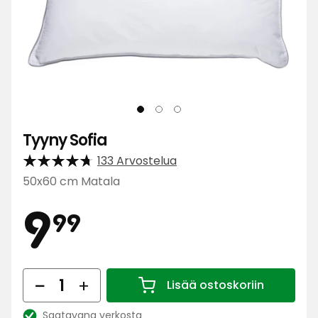
Tyyny Sofia
133 Arvostelua
50x60 cm Matala
Hinta
9,99
9
99
€
Määrä
Lisää ostoskoriin
Määrä 1
Saatavana verkosta