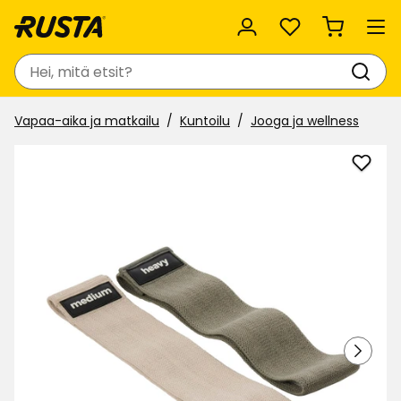
Suosikit
Haku
Vapaa-aika ja matkailu
Kuntoilu
Jooga ja wellness
Lisää
Kank
vast
suosi