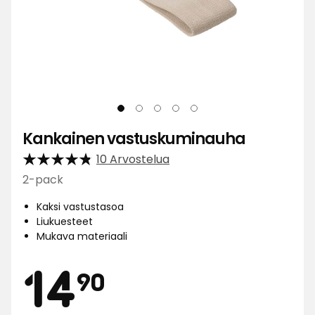
Kankainen vastuskuminauha
10 Arvostelua
2-pack
Kaksi vastustasoa
Liukuesteet
Mukava materiaali
Hinta
14,90
14
90