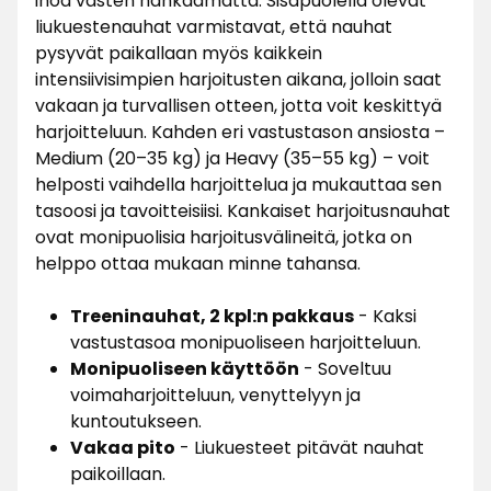
ihoa vasten hankaamatta. Sisäpuolella olevat
liukuestenauhat varmistavat, että nauhat
pysyvät paikallaan myös kaikkein
intensiivisimpien harjoitusten aikana, jolloin saat
vakaan ja turvallisen otteen, jotta voit keskittyä
harjoitteluun. Kahden eri vastustason ansiosta –
Medium (20–35 kg) ja Heavy (35–55 kg) – voit
helposti vaihdella harjoittelua ja mukauttaa sen
tasoosi ja tavoitteisiisi. Kankaiset harjoitusnauhat
ovat monipuolisia harjoitusvälineitä, jotka on
helppo ottaa mukaan minne tahansa.
Treeninauhat, 2 kpl:n pakkaus
- Kaksi
vastustasoa monipuoliseen harjoitteluun.
Monipuoliseen käyttöön
- Soveltuu
voimaharjoitteluun, venyttelyyn ja
kuntoutukseen.
Vakaa pito
- Liukuesteet pitävät nauhat
paikoillaan.