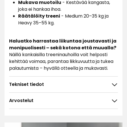
Mukava muotoilu
- Kestävää kangasta,
joka ei hankaa ihoa.
Räätälöity treeni
- Medium 20–35 kg ja
Heavy 35–55 kg.
Haluatko harrastaa liikuntaa joustavasti ja
monipuolisesti – sekä kotona että muualla?
Näillä kankaisilla treeninauhoilla voit helposti
kehittää voimaa, parantaa liikkuvuutta ja tukea
palautumista – hyvällä otteella ja mukavasti.
Tekniset tiedot
Arvostelut
4.8
5
☆
4
☆
3
☆