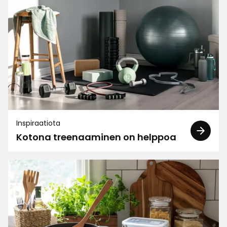
2
☆
10 arvostelua
1
☆
Lajittele
Suodata
Arvostelut (10)
Heléne
H
Inspiraatiota
Kotona treenaaminen on helppoa
5 päivää sitten
Agneta O
AO
2 viikkoa sitten