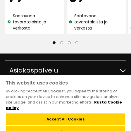
€
€
Saatavana
Saatavana
tavarataloista ja
tavarataloista ja
Katso
Katso
verkosta
verkosta
saatavuus:
saatavuus:
Asiakaspalvelu
This website uses cookies
Ota yhteyttä
Tietoja
By clicking “Accept All Cookies”, you agree to the storing of
cookies on your device to enhance site navigation, analyze
site usage, and assist in our marketing efforts.
Rusta Cookie
Kysymyksiä ja vastauksia
Tavaratalot ja aukioloajat
Club Rusta
policy
Takaisinveto
Accept All Cookies
Tietoja Rustasta
Klubitarjoukset
Verkkokauppa